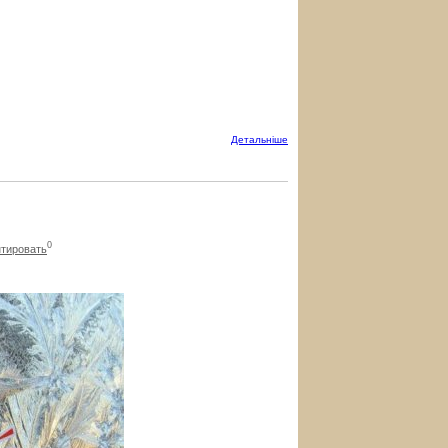
Детальнiше
0
тировать