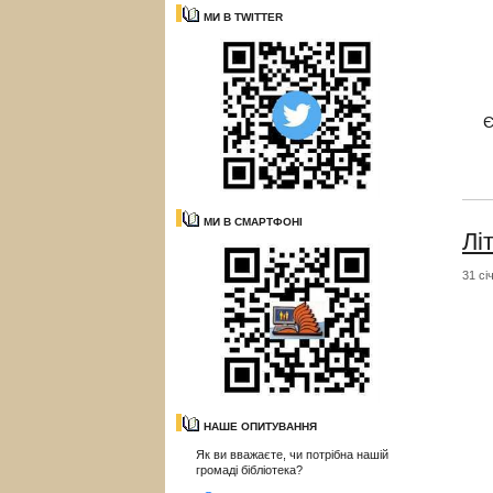
МИ В TWITTER
Є
МИ В СМАРТФОНІ
Лі
31 сі
НАШЕ ОПИТУВАННЯ
Як ви вважаєте, чи потрібна нашій
громаді бібліотека?