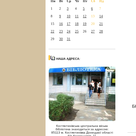
Пн
Вт
Ср
Чт
Пт
Сб
Нд
1
2
3
4
5
6
7
8
9
10
11
12
13
14
15
16
17
18
19
20
21
22
23
24
25
26
27
28
29
30
31
НАША АДРЕСА:
Б
Костянтинівська центральна міська
бібліотека знаходиться за адресою:
85113 м. Костянтинівка Донецької області
б/р Космонавтів, 11