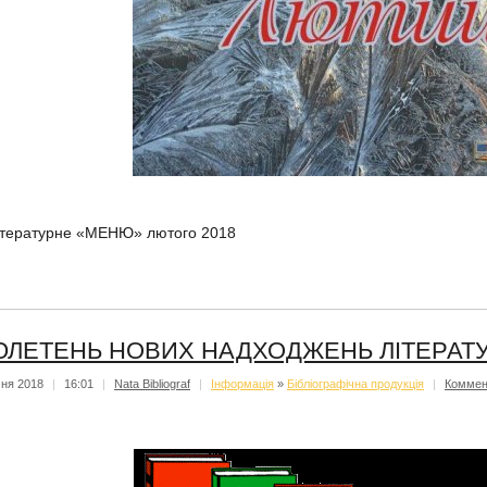
ітературне «МЕНЮ» лютого 2018
ЛЕТЕНЬ НОВИХ НАДХОДЖЕНЬ ЛІТЕРАТУРИ
чня 2018
|
16:01
|
Nata Bibliograf
|
Iнформацiя
»
Бібліографічна продукція
|
Коммен