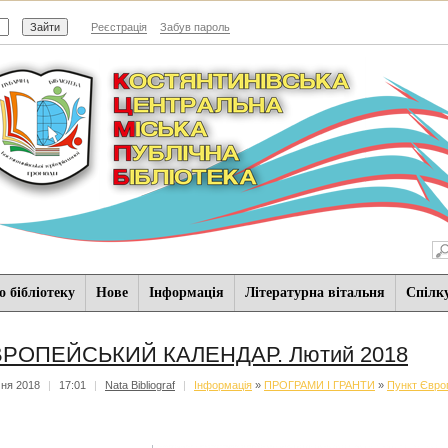
Реєстрація
Забув пароль
 бібліотеку
Нове
Iнформацiя
Літературна вітальня
Спiлк
РОПЕЙСЬКИЙ КАЛЕНДАР. Лютий 2018
чня 2018
|
17:01
|
Nata Bibliograf
|
Iнформацiя
»
ПРОГРАМИ І ГРАНТИ
»
Пункт Європ