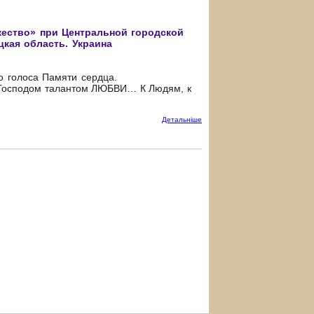
ество» при Центральной городской
цкая область. Украина
о голоса Памяти сердца.
 Господом талантом ЛЮБВИ… К Людям, к
Детальнiше