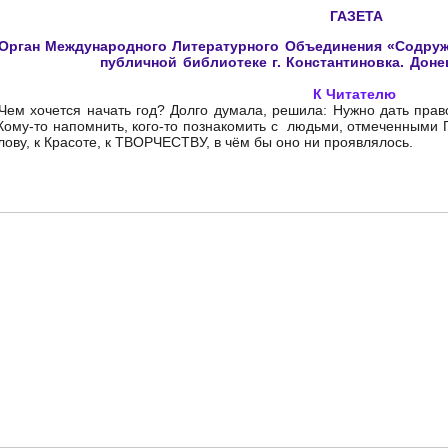
ГАЗЕТА
Орган Международного Литературного Объединения «Содруж
публичной библиотеке г. Константиновка. Доне
К Читателю
ем хочется начать год? Долго думала, решила: Нужно дать прав
ому-то напомнить, кого-то познакомить с людьми, отмеченными
лову, к Красоте, к ТВОРЧЕСТВУ, в чём бы оно ни проявлялось.