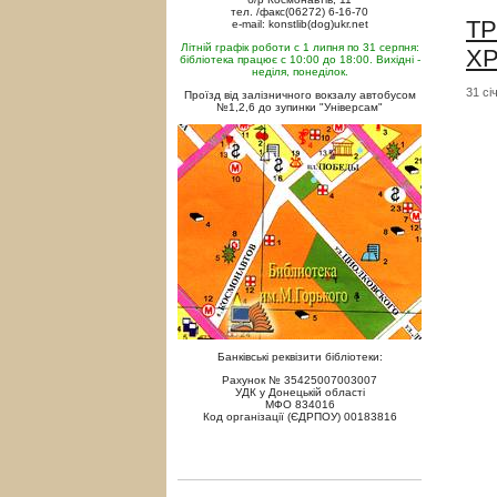
тел. /факс(06272) 6-16-70
ТР
e-mail: konstlib(dog)ukr.net
Літній графік роботи с 1 липня по 31 серпня:
Х
бібліотека працює с 10:00 до 18:00. Вихідні -
неділя, понеділок.
31 сі
Проїзд від залізничного вокзалу автобусом
№1,2,6 до зупинки "Універсам"
Банківські реквізити бібліотеки:
Рахунок № 35425007003007
УДК у Донецькій області
МФО 834016
Код організації (ЄДРПОУ) 00183816