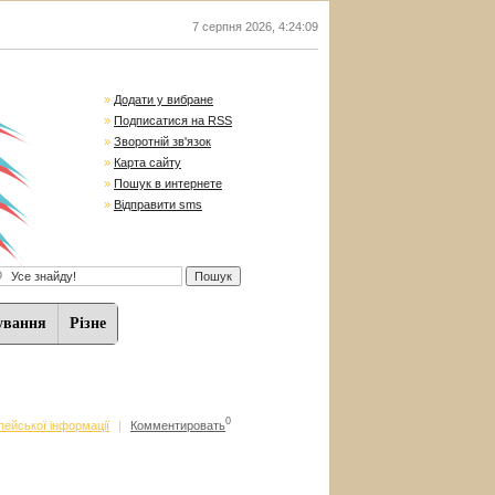
7 серпня 2026
,
4:24:10
»
Додати у вибране
»
Подписатися на RSS
»
Зворотній зв'язок
»
Карта сайту
»
Пошук в интернете
»
Відправити sms
ування
Різне
0
ейської інформації
|
Комментировать