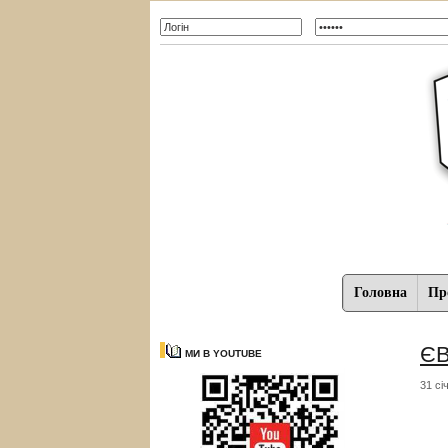
Головна
Про
ЄВ
МИ В YOUTUBE
31 сі