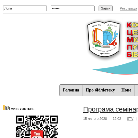
Реєстрація
Головна
Про бібліотеку
Нове
Програма семіна
МИ В YOUTUBE
15 лютого 2020
|
12:02
|
STV
|