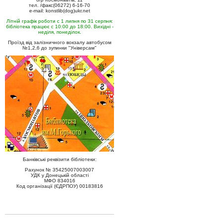
тел. /факс(06272) 6-16-70
e-mail: konstlib(dog)ukr.net
Літній графік роботи с 1 липня по 31 серпня:
бібліотека працює с 10:00 до 18:00. Вихідні -
неділя, понеділок.
Проїзд від залізничного вокзалу автобусом
№1,2,6 до зупинки "Універсам"
Банківські реквізити бібліотеки:
Рахунок № 35425007003007
УДК у Донецькій області
МФО 834016
Код організації (ЄДРПОУ) 00183816