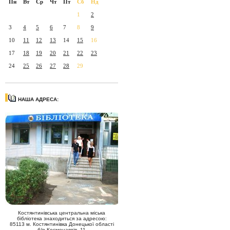
Пн
Вт
Ср
Чт
Пт
Сб
Нд
1
2
3
4
5
6
7
8
9
10
11
12
13
14
15
16
17
18
19
20
21
22
23
24
25
26
27
28
29
НАША АДРЕСА:
Костянтинівська центральна міська
бібліотека знаходиться за адресою:
85113 м. Костянтинівка Донецької області
б/р Космонавтів, 11