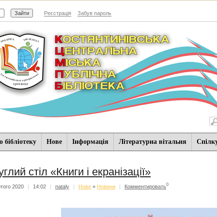
Реєстрація
Забув пароль
 бібліотеку
Нове
Iнформацiя
Літературна вітальня
Спiлк
углий стіл «Книги і екранізації»
0
того 2020
|
14:02
|
nataly
|
Нове
»
Новини
|
Комментировать