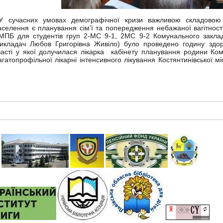
 сучасних умовах демографічної кризи важливою складовою 
аселення є планування сім’ї та попередження небажаної вагітност
МПБ для студентів груп 2-МС 9-1, 2МС 9-2 Комунального закла
викладач Любов Григорівна Живіло) було проведено годину здо
часті у якої долучилася лікарка кабінету планування родини Ко
агатопрофільної лікарні інтенсивного лікування Костянтинівської м