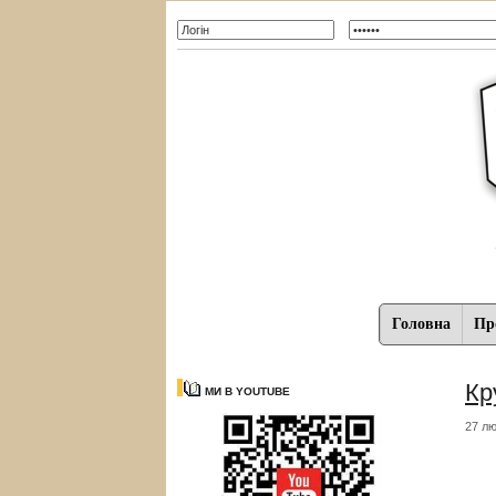
Головна
Про
Кр
МИ В YOUTUBE
27 лю