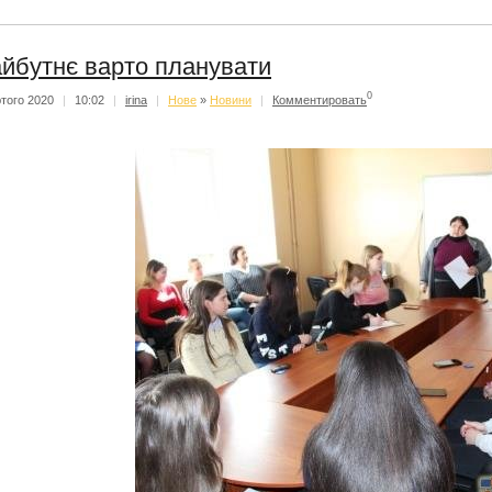
йбутнє варто планувати
0
того 2020
|
10:02
|
irina
|
Нове
»
Новини
|
Комментировать