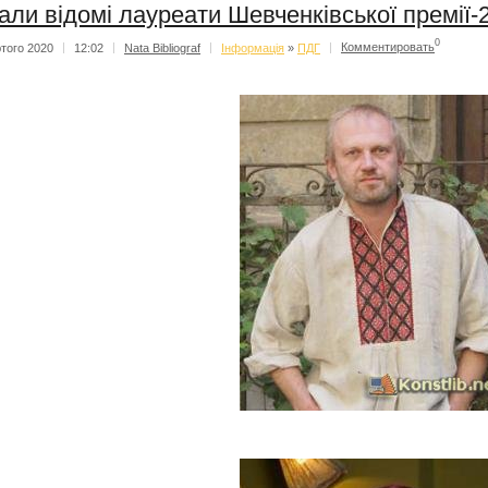
али відомі лауреати Шевченківської премії-
0
того 2020
|
12:02
|
Nata Bibliograf
|
Iнформацiя
»
ПДГ
|
Комментировать