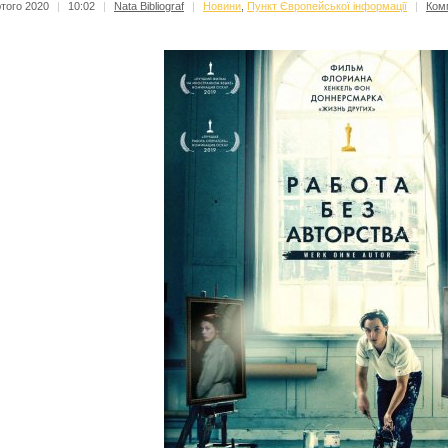
того 2020
|
10:02
|
Nata Bibliograf
|
Новини
,
Пункт Європейської інформації
|
Ком