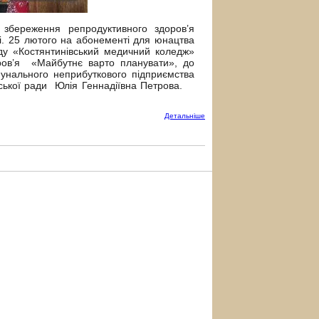
збереження репродуктивного здоров’я
і. 25 лютого на абонементі для юнацтва
ду «Костянтинівський медичний коледж»
ров’я «Майбутнє варто планувати», до
мунального неприбуткового підприємства
іської ради Юлія Геннадіївна Петрова.
Детальнiше