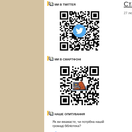
Ст
МИ В TWITTER
27 лю
МИ В СМАРТФОНІ
НАШЕ ОПИТУВАННЯ
Як ви вважаєте, чи потрібна нашій
громаді бібліотека?