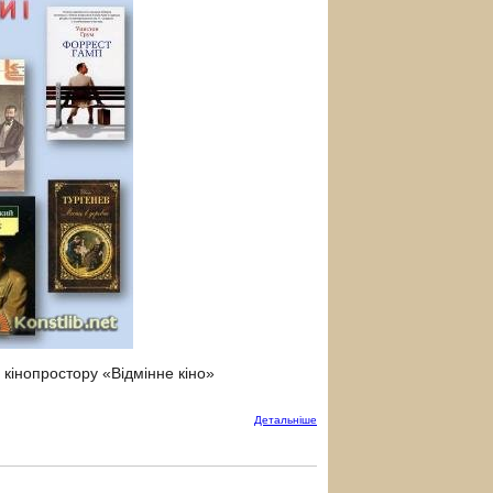
кінопростору «Відмінне кіно»
Детальнiше