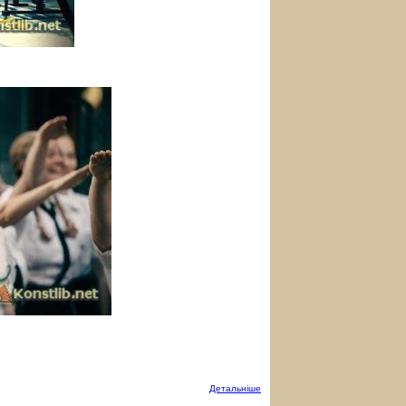
Детальнiше