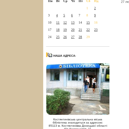
Пн
Вт
Ср
Чт
Пт
Сб
Нд
27 лю
1
2
3
4
5
6
7
8
9
10
11
12
13
14
15
16
17
18
19
20
21
22
23
24
25
26
27
28
29
НАША АДРЕСА:
Костянтинівська центральна міська
бібліотека знаходиться за адресою:
85113 м. Костянтинівка Донецької області
б/р Космонавтів, 11