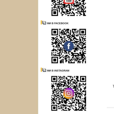
МИ В FACEBOOK
МИ В INSTAGRAM
Т