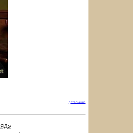
Детальнiше
ляд»