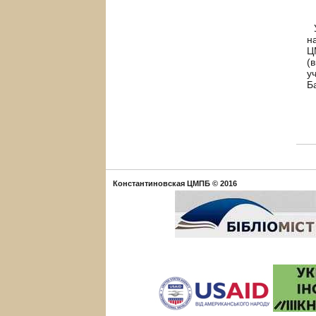
У
н
Ц
(
у
Б
Константиновская ЦМПБ
© 2016