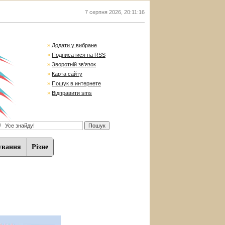
7 серпня 2026
,
20:11:17
»
Додати у вибране
»
Подписатися на RSS
»
Зворотній зв'язок
»
Карта сайту
»
Пошук в интернете
»
Відправити sms
ування
Різне