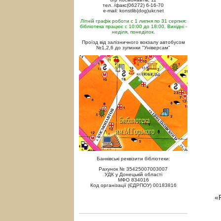
тел. /факс(06272) 6-16-70
e-mail: konstlib(dog)ukr.net
Літній графік роботи с 1 липня по 31 серпня:
бібліотека працює с 10:00 до 18:00. Вихідні -
неділя, понеділок.
Проїзд від залізничного вокзалу автобусом
№1,2,6 до зупинки "Універсам"
Банківські реквізити бібліотеки:
Рахунок № 35425007003007
УДК у Донецькій області
МФО 834016
Код організації (ЄДРПОУ) 00183816
«