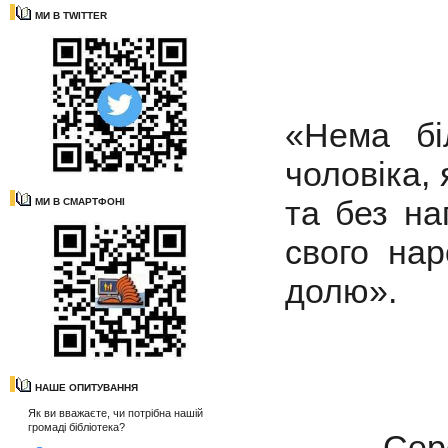
МИ В TWITTER
«Нема бі
чоловіка,
та без на
МИ В СМАРТФОНІ
свого на
долю».
(Іва
НАШЕ ОПИТУВАННЯ
Як ви вважаєте, чи потрібна нашій
громаді бібліотека?
Серед у