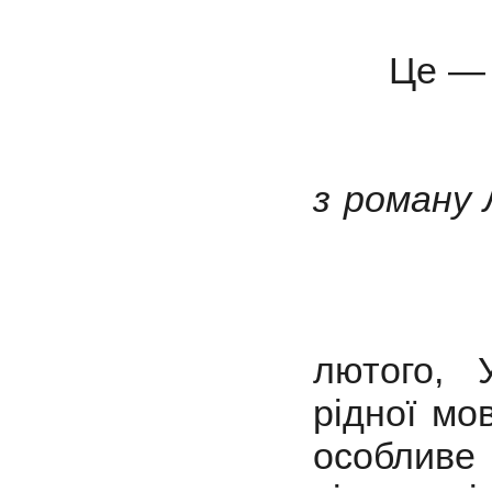
Це — 
з роману 
лютого, 
рідної мо
особливе