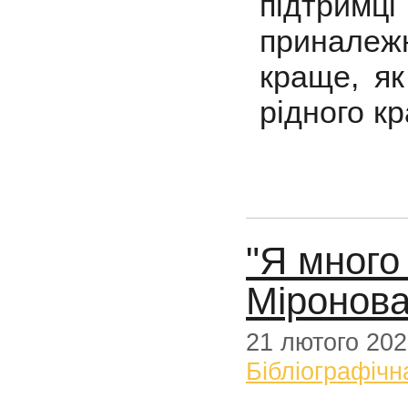
підтримц
принале
краще, я
рідного кр
"Я много
Міронов
21 лютого 20
Бібліографічн