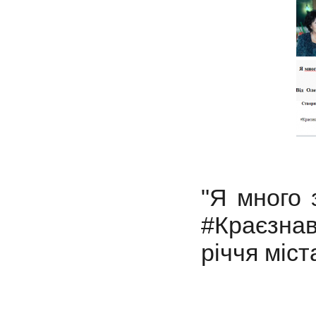
"Я много
#Краєзна
річчя міс