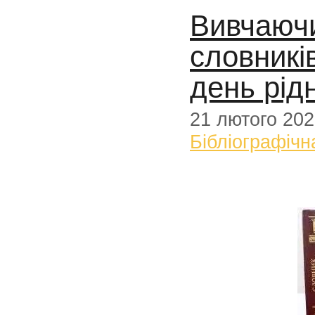
Вивчаючи
словникі
день рід
21 лютого 20
Бібліографічн