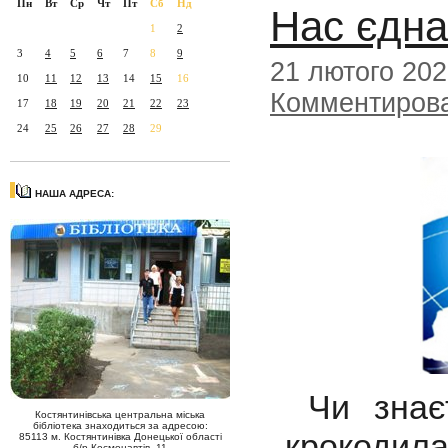
Пн
Вт
Ср
Чт
Пт
Сб
Нд
Нас єдна
1
2
3
4
5
6
7
8
9
21 лютого 20
10
11
12
13
14
15
16
Комментиров
17
18
19
20
21
22
23
24
25
26
27
28
29
НАША АДРЕСА:
Чи знаєт
Костянтинівська центральна міська
бібліотека знаходиться за адресою:
крокодил
85113 м. Костянтинівка Донецької області
б/р Космонавтів, 11