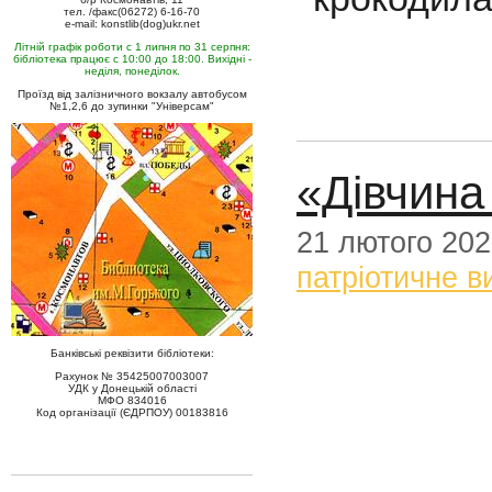
тел. /факс(06272) 6-16-70
e-mail: konstlib(dog)ukr.net
Літній графік роботи с 1 липня по 31 серпня:
бібліотека працює с 10:00 до 18:00. Вихідні -
неділя, понеділок.
Проїзд від залізничного вокзалу автобусом
№1,2,6 до зупинки "Універсам"
«Дівчина
21 лютого 20
патріотичне в
Банківські реквізити бібліотеки:
Рахунок № 35425007003007
УДК у Донецькій області
МФО 834016
Код організації (ЄДРПОУ) 00183816