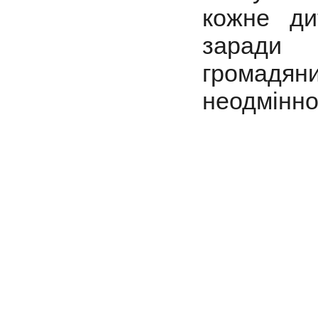
кожне ди
заради 
громадян
неодмінно