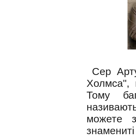
Сер Арт
Холмса", 
Тому ба
називаю
можете 
знамени