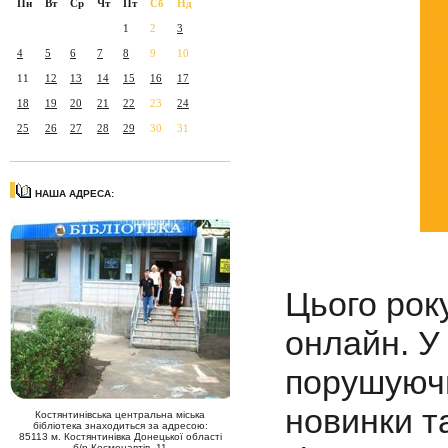
Пн
Вт
Ср
Чт
Пт
Сб
Нд
1
2
3
4
5
6
7
8
9
10
11
12
13
14
15
16
17
18
19
20
21
22
23
24
25
26
27
28
29
30
31
НАША АДРЕСА:
Цього рок
онлайн. У
порушуючи
новинки т
Костянтинівська центральна міська
бібліотека знаходиться за адресою:
85113 м. Костянтинівка Донецької області
б/р Космонавтів, 11