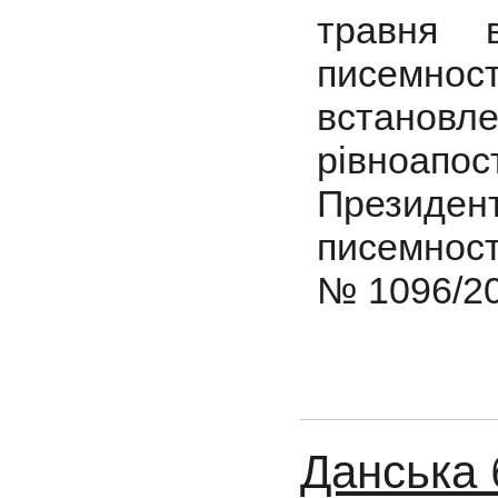
травня в
писемно
встановле
рівноапос
Президе
писемност
№ 1096/20
Данська 