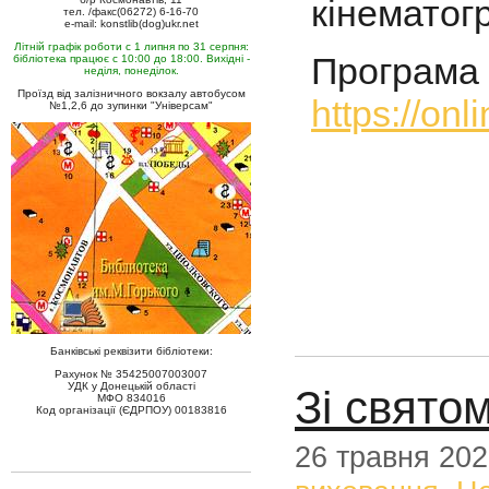
кінематог
тел. /факс(06272) 6-16-70
e-mail: konstlib(dog)ukr.net
Літній графік роботи с 1 липня по 31 серпня:
Програма 
бібліотека працює с 10:00 до 18:00. Вихідні -
неділя, понеділок.
Проїзд від залізничного вокзалу автобусом
https://onl
№1,2,6 до зупинки "Універсам"
Банківські реквізити бібліотеки:
Рахунок № 35425007003007
УДК у Донецькій області
Зі свято
МФО 834016
Код організації (ЄДРПОУ) 00183816
26 травня 20