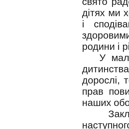
свято рад
дітях ми 
і сподів
здоровим
родини і р
У малеч
дитинств
дорослі, 
прав пов
наших обов
Заклика
наступног