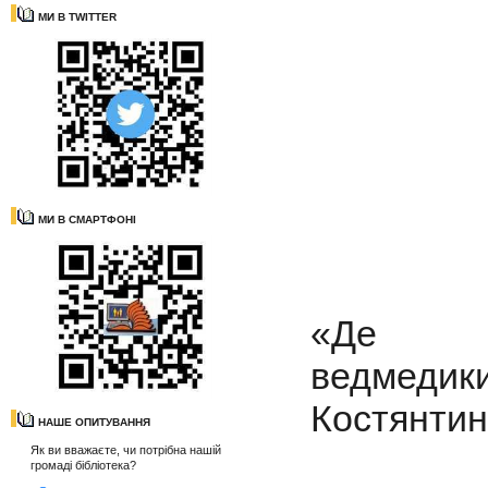
МИ В TWITTER
МИ В СМАРТФОНІ
«Де н
ведмедик
Костянтині
НАШЕ ОПИТУВАННЯ
Як ви вважаєте, чи потрібна нашій
громаді бібліотека?