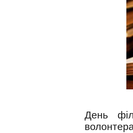
День філ
волонтера