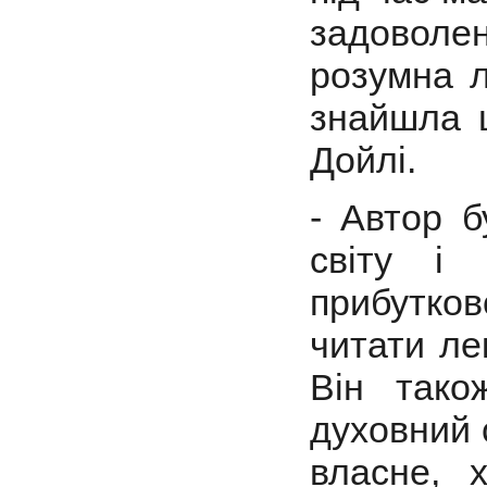
задоволе
розумна л
знайшла 
Дойлі.
- Автор б
світу і 
прибутко
читати лек
Він тако
духовний с
власне, х