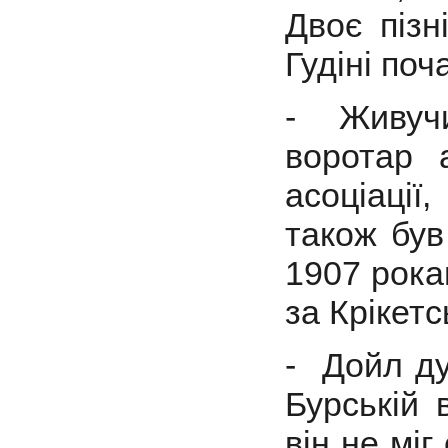
Двоє пізн
Гудіні поч
- Живучи
воротар 
асоціації
також був
1907 рока
за Крікет
- Дойл ду
Бурській 
він не міг