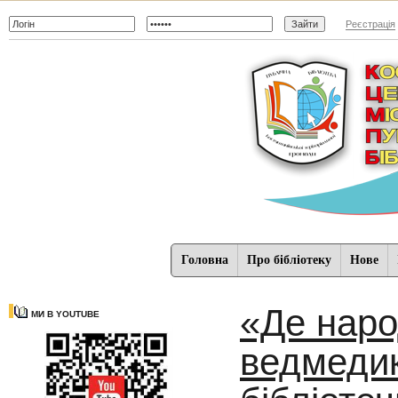
Реєстрація
Головна
Про бібліотеку
Нове
«Де нар
МИ В YOUTUBE
ведмедик