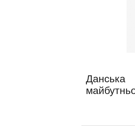
Данська 
майбутньо