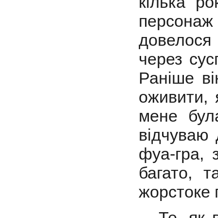
кілька ро
персонаж
довелося
через сус
Раніше ві
оживити, 
мене бул
відчуваю 
фуа-гра, 
багато, 
жорстоке 
- Те, як 