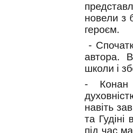
представ
новели з 
героєм.
- Спочатк
автора. В
школи і зб
- Конан 
духовніс
навіть зав
та Гудіні
під час ма