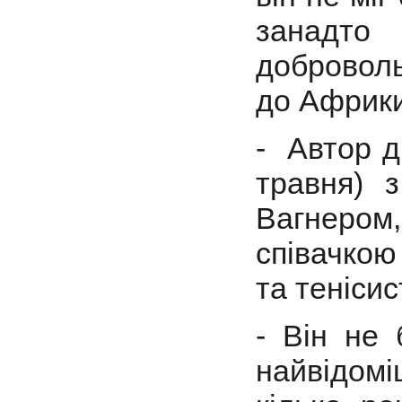
занадто
доброволь
до Африки
- Автор д
травня) 
Вагнеро
співачкою
та теніси
- Він не
найвідомі