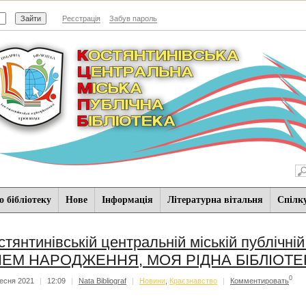
Реєстрація
Забув пароль
 бібліотеку
Нове
Iнформацiя
Літературна вітальня
Спiлк
стянтинівській центральній міській публічній б
ЕМ НАРОДЖЕННЯ, МОЯ РІДНА БІБЛІОТЕК
0
есня 2021
|
12:09
|
Nata Bibliograf
|
Новини
,
Краєзнавство
|
Комментировать