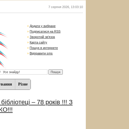
7 серпня 2026
,
13:03:12
»
Додати у вибране
»
Подписатися на RSS
»
Зворотній зв'язок
»
Карта сайту
»
Пошук в интернете
»
Відправити sms
ування
Різне
ібліотеці – 78 років !!! З
О!!!