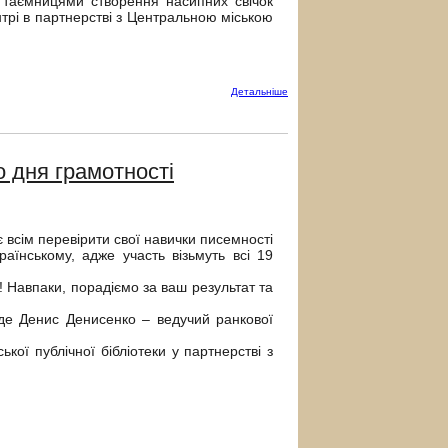
 таємницями створення насипних свічок
трі в партнерстві з Центральною міською
Детальнiше
о дня грамотності
всім перевірити свої навички писемності
країнському, адже участь візьмуть всі 19
! Навпаки, порадіємо за ваш результат та
де Денис Денисенко – ведучий ранкової
ької публічної бібліотеки у партнерстві з