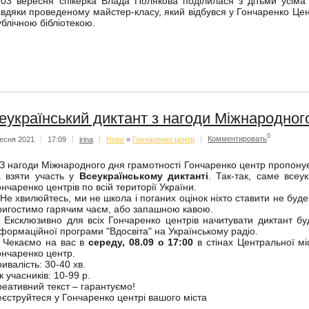
3 вересня спікерка Влада Полякова поділилася з дітьми усіма
авдяки проведеному майстер-класу, який відбувся у Гончаренко Цен
ублічною бібліотекою.
еукраїнський диктант з нагоди Міжнародног
0
есня 2021
|
17:09
|
irina
|
Нове
»
Гончаренко центр
|
Комментировать
 нагоди Міжнародного дня грамотності Гончаренко центр пропонує 
а взяти участь у
Всеукраїнському диктанті
. Так-так, саме всеу
ончаренко центрів по всій території України.
е хвилюйтесь, ми не школа і поганих оцінок ніхто ставити не буде
ригостимо гарячим чаєм, або запашною кавою.
ксклюзивно для всіх Гончаренко центрів начитувати диктант бу
нформаційної програми "Вдосвіта" на Українському радіо.
екаємо на вас в
середу, 08.09 о 17:00
в стінах Центральної міс
ончаренко центр.
ривалість: 30-40 хв.
к учасників: 10-99 р.
реативний текст – гарантуємо!
еєструйтеся у Гончаренко центрі вашого міста