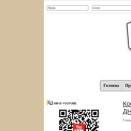
Головна
Про
Ко
МИ В YOUTUBE
ДН
5 вер