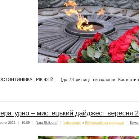
ОСТЯНТИНІВКА : РІК 43-Й ...
(до 78 річниці визволення Костянтин
тературно – мистецький дайджест вересня 
есня 2021
|
10:09
|
Nata Bibliograf
|
Iнформацiя
»
Бібліографічна продукція
|
Комм