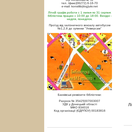
тел. /факс(06272) 6-16-70
e-mail: konstlib(dog)ukr.net
Літній графік роботи с 1 липня по 31 серпня:
бібліотека працює с 10:00 до 18:00. Вихідні -
неділя, понеділок.
Проїзд від залізничного вокзалу автобусом
№1,2,6 до зупинки "Універсам"
Банківські реквізити бібліотеки:
Рахунок № 35425007003007
Л
УДК у Донецькій області
МФО 834016
Код організації (ЄДРПОУ) 00183816