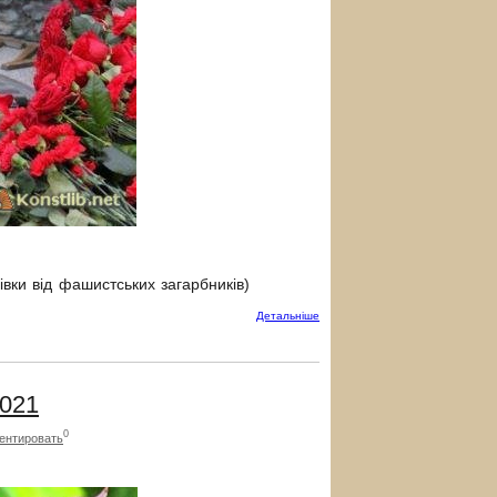
івки від фашистських загарбників)
Детальнiше
2021
0
ентировать