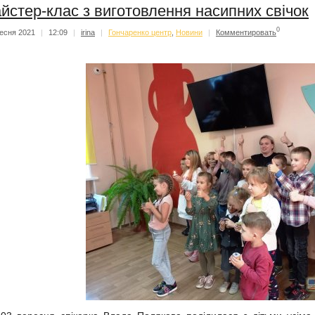
йстер-клас з виготовлення насипних свічок
0
есня 2021
|
12:09
|
irina
|
Гончаренко центр
,
Новини
|
Комментировать