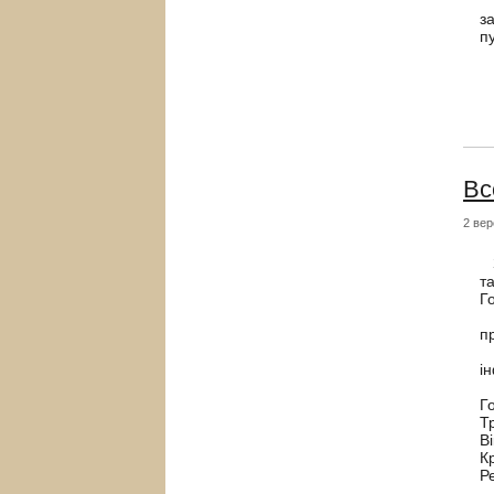
0
з
п
Вс
2 вер
З
т
Г
Н
п
Е
і
Ч
Г
Т
Ві
К
Р