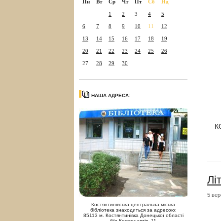
Пн
Вт
Ср
Чт
Пт
Сб
Нд
1
2
3
4
5
6
7
8
9
10
11
12
13
14
15
16
17
18
19
20
21
22
23
24
25
26
27
28
29
30
НАША АДРЕСА:
К
Лі
5 вер
Костянтинівська центральна міська
бібліотека знаходиться за адресою:
85113 м. Костянтинівка Донецької області
б/р Космонавтів, 11