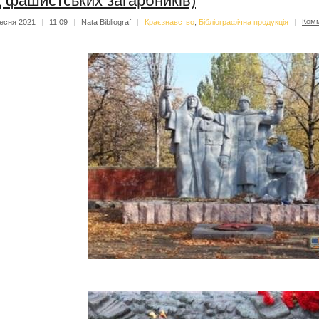
д фашистських загарбників)
есня 2021
|
11:09
|
Nata Bibliograf
|
Краєзнавство
,
Бібліографічна продукція
|
Ком