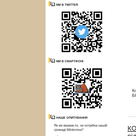
МИ В TWITTER
МИ В СМАРТФОНІ
К
Б
НАШЕ ОПИТУВАННЯ
Як ви вважаєте, чи потрібна нашій
КО
громаді бібліотека?