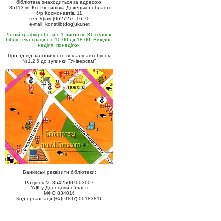
бібліотека знаходиться за адресою:
85113 м. Костянтинівка Донецької області
б/р Космонавтів, 11
тел. /факс(06272) 6-16-70
e-mail: konstlib(dog)ukr.net
Літній графік роботи с 1 липня по 31 серпня:
бібліотека працює с 10:00 до 18:00. Вихідні -
неділя, понеділок.
Проїзд від залізничного вокзалу автобусом
№1,2,6 до зупинки "Універсам"
Банківські реквізити бібліотеки:
Рахунок № 35425007003007
УДК у Донецькій області
МФО 834016
Код організації (ЄДРПОУ) 00183816