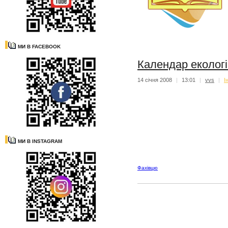
МИ В FACEBOOK
Календар екологі
14 січня 2008
|
13:01
|
vvs
|
I
МИ В INSTAGRAM
Фахівцю