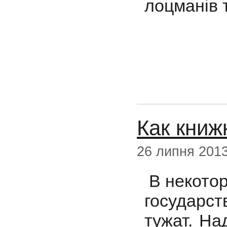
лоцманів т
Как книж
26 липня 201
В некотор
государст
тужат. На