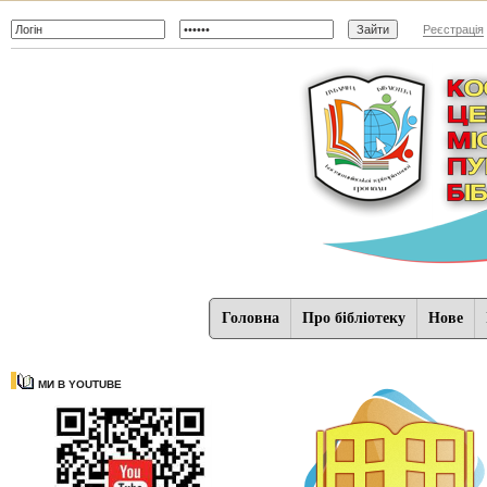
Реєстрація
Головна
Про бібліотеку
Нове
МИ В YOUTUBE