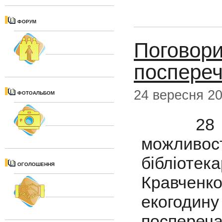
ФОРУМ
Поговори
поспере
24 вересня 2
ФОТОАЛЬБОМ
28 сер
можливос
бібліот
ОГОЛОШЕННЯ
Кравченк
екогоди
поспереча