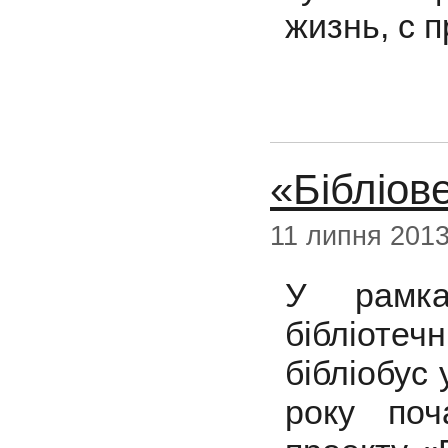
жизнь, с 
«Бібліове
11 липня 201
У рамка
бібліоте
бібліобус 
року поч