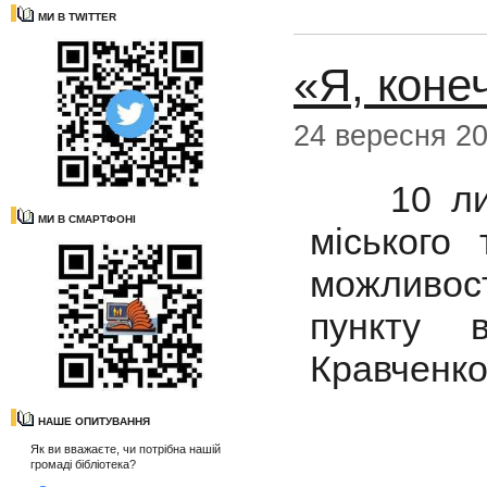
МИ В TWITTER
«Я, коне
24 вересня 2
10 липня
МИ В СМАРТФОНІ
міського
можливос
пункту 
Кравченко
НАШЕ ОПИТУВАННЯ
Як ви вважаєте, чи потрібна нашій
громаді бібліотека?