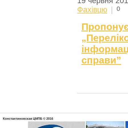
19 червня 20
0
Фахівцю
|
Пропон
„Перелі
інформаці
справи”
Константиновская ЦМПБ
© 2016