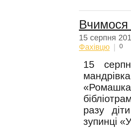
Вчимося 
15 серпня 20
0
Фахівцю
|
15 серп
мандрівк
«Ромашк
бібліотр
разу діти
зупинці «У