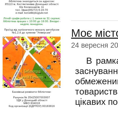
бібліотека знаходиться за адресою:
85113 м. Костянтинівка Донецької області
б/р Космонавтів, 11
тел. /факс(06272) 6-16-70
e-mail: konstlib(dog)ukr.net
Літній графік роботи с 1 липня по 31 серпня:
бібліотека працює с 10:00 до 18:00. Вихідні -
неділя, понеділок.
Моє місто
Проїзд від залізничного вокзалу автобусом
№1,2,6 до зупинки "Універсам"
24 вересня 2
В рамках 
заснуванн
обмежен
товарист
Банківські реквізити бібліотеки:
Рахунок № 35425007003007
цікавих п
УДК у Донецькій області
МФО 834016
Код організації (ЄДРПОУ) 00183816