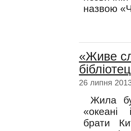
назвою «Ч
«Живе сл
бібліотец
26 липня 201
Жила бул
«океані і
брати Ки