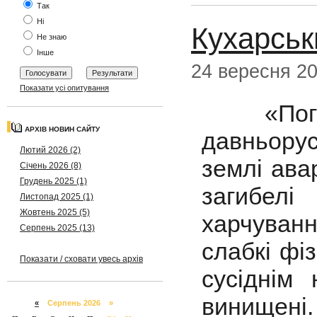
Так
Ні
Кухарськ
Не знаю
Інше
24 вересня 2
Показати усі опитування
«Погибо
АРХІВ НОВИН САЙТУ
давньорус
Лютий 2026 (2)
землі ава
Січень 2026 (8)
Грудень 2025 (1)
загибел
Листопад 2025 (1)
Жовтень 2025 (5)
харчуванн
Серпень 2025 (13)
слабкі фі
Показати / сховати увесь архів
сусіднім
винищені.
«
Серпень 2026 »