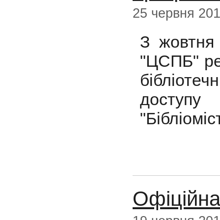
25 червня 20
З жовтня 
"ЦСПБ" ре
бібліотеч
доступ
"Бібліоміст
Офіційна