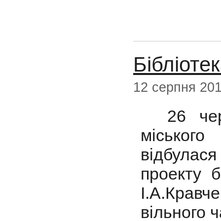
Бібліоте
12 серпня 20
26 черв
міськог
відбулас
проекту б
І.А.Кравч
вільного ч