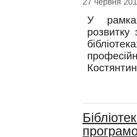
27 червня 20
У рамка
розвитку 
бібліот
професійн
Костянтин
Бібліоте
програмо