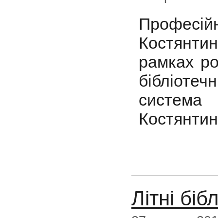
Професійн
Костянтин
рамках ро
бібліотеч
систем
Костянтині
Літні біб