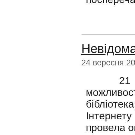
Невідома
24 вересня 2
21 сер
можливос
бібліоте
Інтернет
провела ог