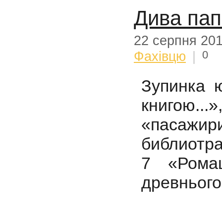
Дива пап
22 серпня 20
0
Фахівцю
|
Зупинка 
книгою..
«пасаж
библиотра
7 «Ромаш
древнього