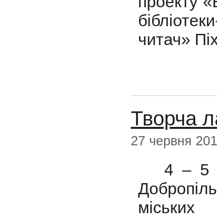
проекту «
бібліоте
читач» Пі
Творча л
27 червня 20
4 – 5 че
Добропіл
міських