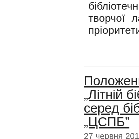
бібліотеч
творчої л
пріоритет
Положенн
„Літній б
серед бі
„ЦСПБ”
27 червня 20