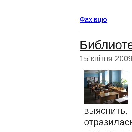
Фахівцю
Библиоте
15 квітня 200
выяснить,
отразила