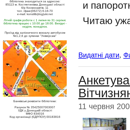
и папорот
бібліотека знаходиться за адресою:
85113 м. Костянтинівка Донецької області
б/р Космонавтів, 11
тел. /факс(06272) 6-16-70
e-mail: konstlib(dog)ukr.net
Читаю ужа
Літній графік роботи с 1 липня по 31 серпня:
бібліотека працює с 10:00 до 18:00. Вихідні -
неділя, понеділок.
Проїзд від залізничного вокзалу автобусом
№1,2,6 до зупинки "Універсам"
Видатні дати
,
Ф
Анкетува
Вітчизня
Банківські реквізити бібліотеки:
11 червня 20
Рахунок № 35425007003007
УДК у Донецькій області
МФО 834016
Код організації (ЄДРПОУ) 00183816