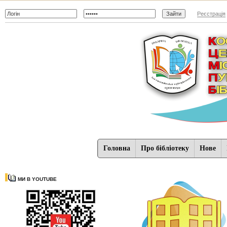
Реєстрація
Головна
Про бібліотеку
Нове
МИ В YOUTUBE