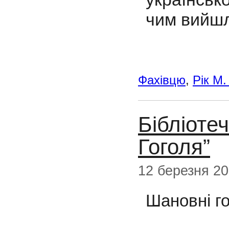
чим вийшл
Фахівцю
,
Рік М.
Бібліоте
Гоголя”
12 березня 2
Шановні г