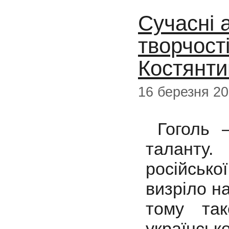
Сучасні 
творчості
Костянти
16 березня 2
Гоголь –
таланту
російськ
визріло на
тому та
українськ