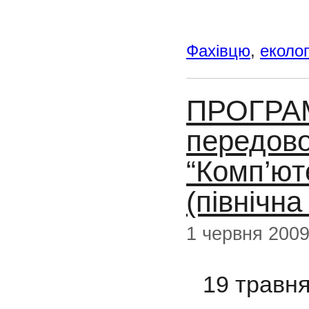
Фахівцю
,
еколог
ПРОГРАМ
передово
“Комп’юте
(північна
1 червня 200
19 травн