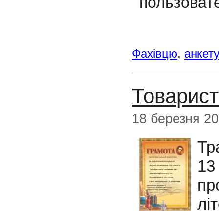
пользоват
Фахівцю
,
анкет
Товариств
18 березня 2
Тр
13
пр
лі