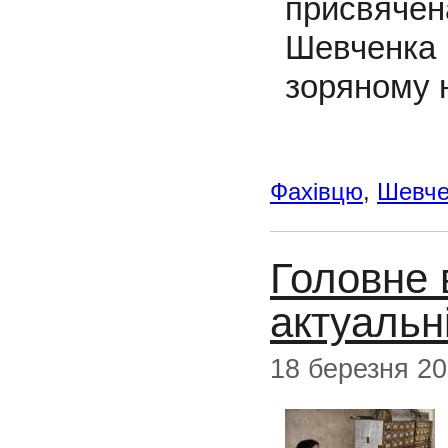
присвячена
Шевченка
зоряному 
Фахівцю
,
Шевчен
Головне 
актуальн
18 березня 2