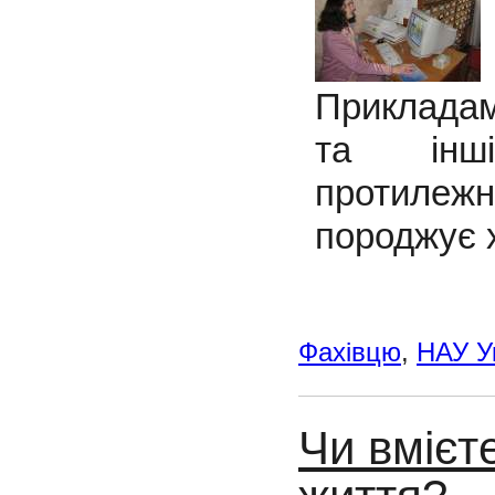
Прикладам
та інш
протилеж
породжує 
Фахівцю
,
НАУ У
Чи вмієт