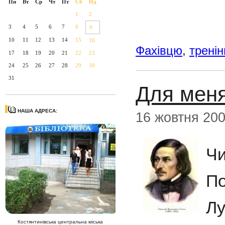
Пн
Вт
Ср
Чт
Пт
Сб
Нд
1
2
3
4
5
6
7
8
9
10
11
12
13
14
15
16
Фахівцю
,
тренін
17
18
19
20
21
22
23
24
25
26
27
28
29
30
31
Для меня
НАША АДРЕСА:
16 жовтня 20
Чи
По
Лу
Костянтинівська центральна міська