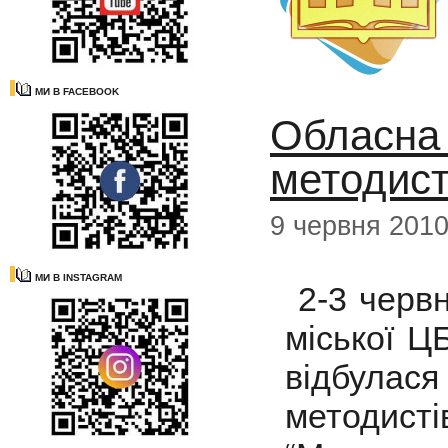
МИ В FACEBOOK
Обласна 
методист
9 червня 201
МИ В INSTAGRAM
2-3 червн
міської Ц
відбулас
методис