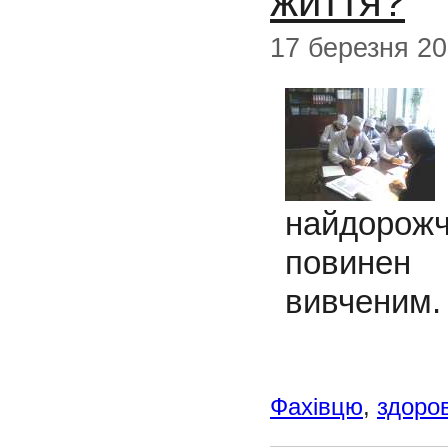
життя?
17 березня 2
найдорожч
повинен 
вивченим.
Фахівцю
,
здоров