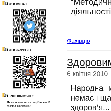
“Методич
МИ В TWITTER
діяльності
Фахівцю
МИ В СМАРТФОНІ
Здоровим
6 квітня 2010
Народна м
немає і ща
НАШЕ ОПИТУВАННЯ
Як ви вважаєте, чи потрібна нашій
здоров’я
громаді бібліотека?