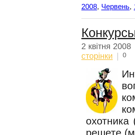
2008
,
Червень
,
Конкурсы
2 квітня 2008
0
сторінки
|
И
во
ко
ко
охотника 
решете (м