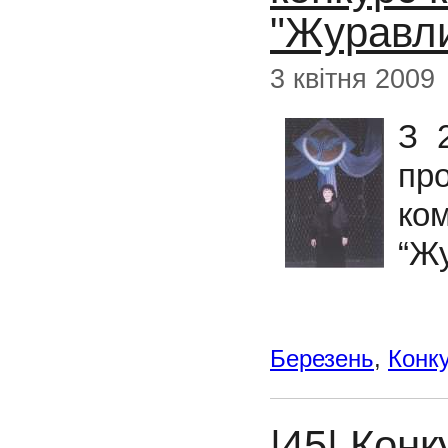
"Журавли
3 квітня 2009
З 
пр
ко
“
Жу
Березень
,
Конк
|45| Конк