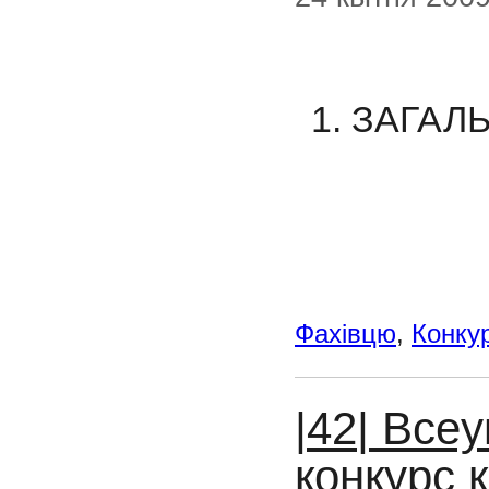
1. ЗАГА
Фахівцю
,
Конку
|42| Все
конкурс 