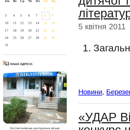
дитячої 
Пн
Вт
Ср
Чт
Пт
Сб
Нд
літерату
1
2
3
4
5
6
7
9
8
10
11
12
13
14
16
15
5 квітня 2011
17
18
19
20
21
22
23
24
25
26
27
28
29
30
1. Загаль
31
НАША АДРЕСА:
Новини
,
Березе
«УДАР Ві
конкурс 
Костянтинівська центральна міська