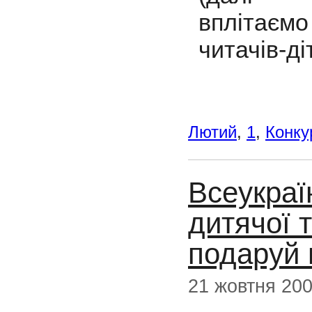
вплітаєм
читачів-ді
Лютий
,
1
,
Конку
Всеукраї
дитячої 
подаруй 
21 жовтня 20