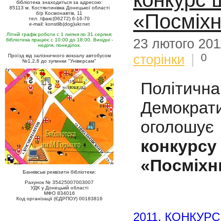
бібліотека знаходиться за адресою:
85113 м. Костянтинівка Донецької області
«Посміх
б/р Космонавтів, 11
тел. /факс(06272) 6-16-70
e-mail: konstlib(dog)ukr.net
Літній графік роботи с 1 липня по 31 серпня:
23 лютого 201
бібліотека працює с 10:00 до 18:00. Вихідні -
неділя, понеділок.
0
сторінки
|
Проїзд від залізничного вокзалу автобусом
№1,2,6 до зупинки "Універсам"
Політи
Демокра
оголошує
конкурсу
«Посміхн
Банківські реквізити бібліотеки:
Рахунок № 35425007003007
УДК у Донецькій області
МФО 834016
Код організації (ЄДРПОУ) 00183816
2011
,
КОНКУРС