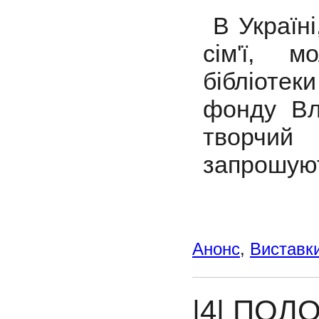
В Україні
сім'ї, м
бібліотек
фонду Вл
творчий
запрошуют
Анонс
,
Виставк
|4| ПОЛ