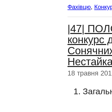
Фахівцю
,
Конку
|47| ПО
конкурс д
Сонячних
Нестайка
18 травня 20
1. Загаль