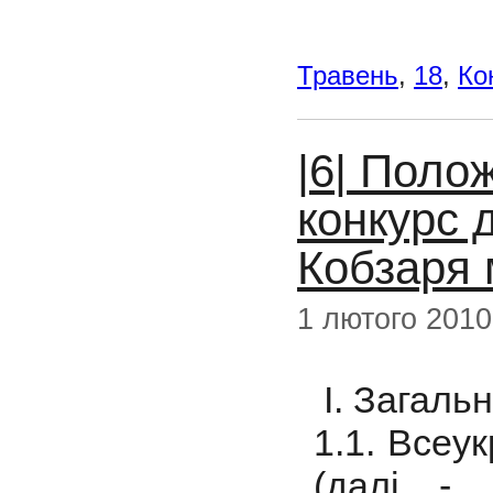
Травень
,
18
,
Ко
|6| Поло
конкурс д
Кобзаря 
1 лютого 2010
I. Загаль
1.1. Всеу
(далі -