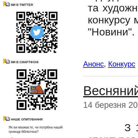
та художн
МИ В TWITTER
конкурсу 
"Новини".
Анонс
,
Конкурс
МИ В СМАРТФОНІ
Весняний
14 березня 2
НАШЕ ОПИТУВАННЯ
З 1 бер
Як ви вважаєте, чи потрібна нашій
громаді бібліотека?