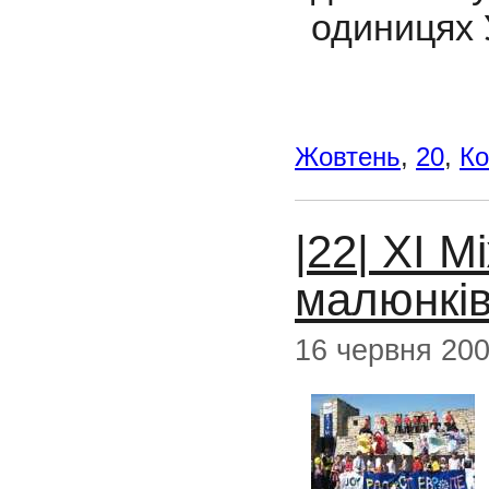
одиницях 
Жовтень
,
20
,
Ко
|22| XI 
малюнків
16 червня 20