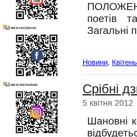
ПОЛОЖЕНН
поетів т
Загальні 
МИ В FACEBOOK
Новини
,
Квітень
Срібні д
МИ В INSTAGRAM
5 квітня 2012
Шановні к
відбудеть