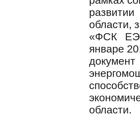
рамках со
развити
области,
«ФСК ЕЭ
январе 20
докумен
энергомощ
способ
экономиче
области.