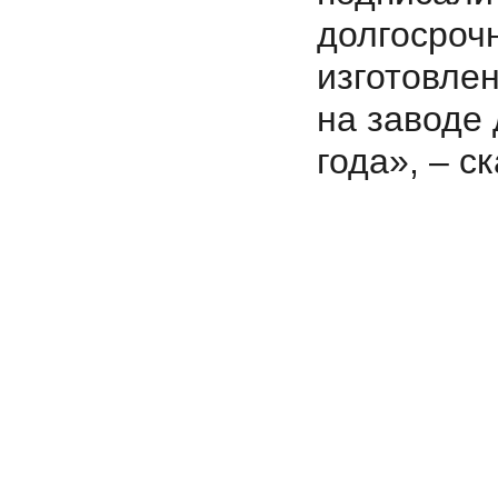
долгосроч
изготовле
на заводе 
года», – с