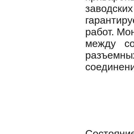
заводских
гарантир
работ. Мо
между с
разъемны
соединени
Состояние