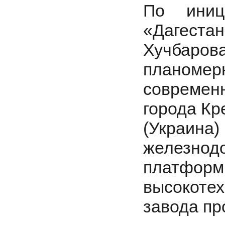
По иниц
«Дагестан
Хучбарова
планомер
современ
города Кр
(Украина)
железнод
платф
высокотех
завода п