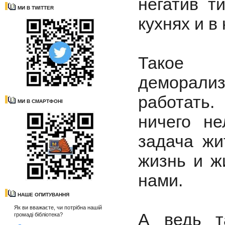
негатив т
МИ В TWITTER
кухнях и в
Такое 
деморали
работать
МИ В СМАРТФОНІ
ничего н
задача жи
жизнь и ж
нами.
НАШЕ ОПИТУВАННЯ
Як ви вважаєте, чи потрібна нашій
А ведь т
громаді бібліотека?