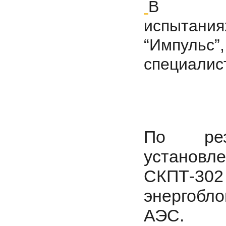
В
испытан
“Импульс”,
специали
По рез
установле
СКПТ-30
энергобл
АЭС.