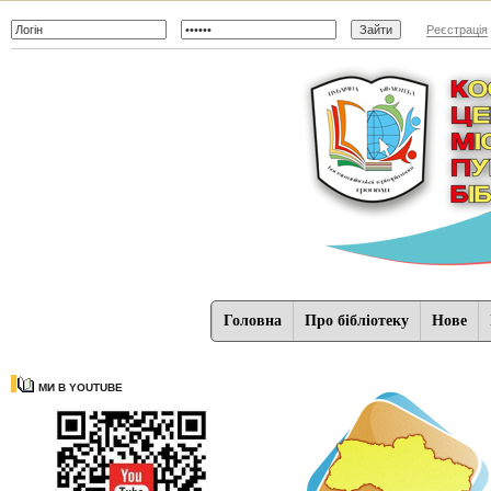
Реєстрація
Головна
Про бібліотеку
Нове
МИ В YOUTUBE