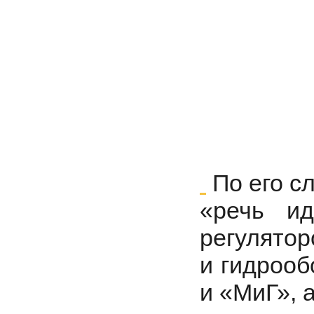
По его с
«речь ид
регулятор
и гидрооб
и «МиГ», 