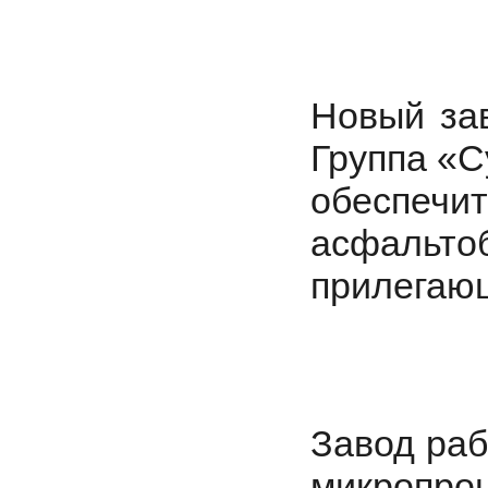
Новый за
Группа «С
обеспе
асфальто
прилегаю
Завод раб
микропро