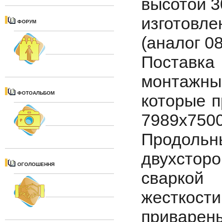
высотой 3
изготовле
ФОРУМ
(аналог 0
Поставк
монтажны
ФОТОАЛЬБОМ
которые п
7989x750
Продоль
двухсторо
ОГОЛОШЕННЯ
сваркой
жесткости
приварен