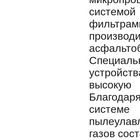
систем
фильтрам
произво
асфальтоб
Специа
устройств
высокую
Благодаря
систем
пылеулав
газов сос