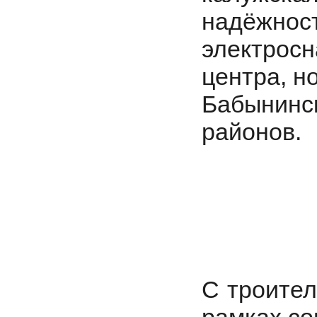
надёжнос
электрос
центра, н
Бабынинс
районов.
С троител