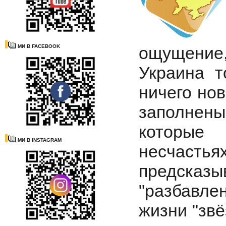
МИ В FACEBOOK
ощущение
Украина 
ничего нов
заполнен
которые 
МИ В INSTAGRAM
несчастья
предсказ
"разбавле
жизни "звё