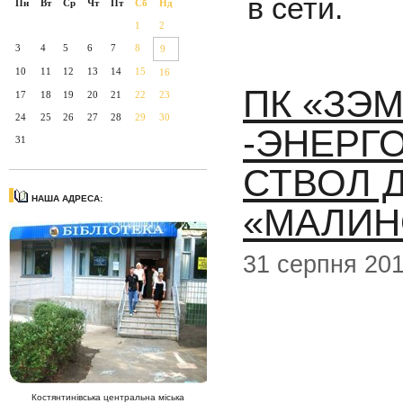
в сети.
Пн
Вт
Ср
Чт
Пт
Сб
Нд
1
2
3
4
5
6
7
8
9
10
11
12
13
14
15
16
ПК «ЗЭ
17
18
19
20
21
22
23
24
25
26
27
28
29
30
-ЭНЕРГ
31
СТВОЛ 
НАША АДРЕСА:
«МАЛИН
31 серпня 20
Костянтинівська центральна міська