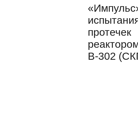
«Импуль
испытания
протечек
реакторо
В-302 (С