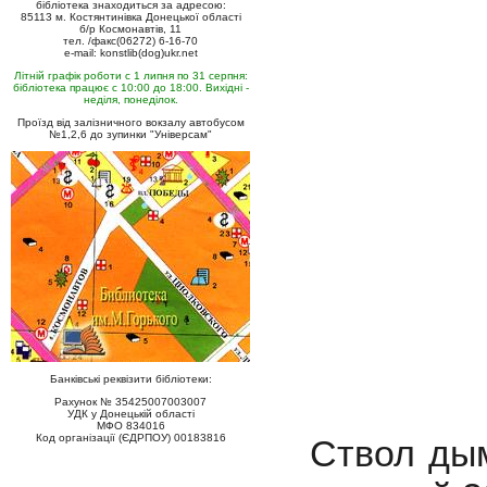
бібліотека знаходиться за адресою:
85113 м. Костянтинівка Донецької області
б/р Космонавтів, 11
тел. /факс(06272) 6-16-70
e-mail: konstlib(dog)ukr.net
Літній графік роботи с 1 липня по 31 серпня:
бібліотека працює с 10:00 до 18:00. Вихідні -
неділя, понеділок.
Проїзд від залізничного вокзалу автобусом
№1,2,6 до зупинки "Універсам"
Банківські реквізити бібліотеки:
Рахунок № 35425007003007
УДК у Донецькій області
МФО 834016
Код організації (ЄДРПОУ) 00183816
Ствол ды