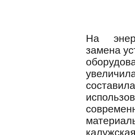
На энер
замена ус
оборудов
увеличила
составил
использо
современ
материал
калужска