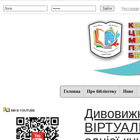
Реєстрація
Головна
Про бібліотеку
Нове
Дивовижн
МИ В YOUTUBE
ВІРТУАЛ