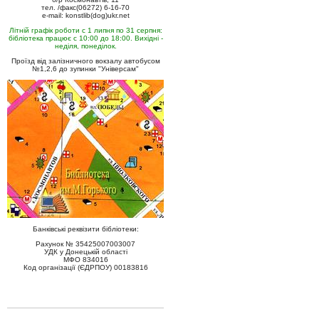
тел. /факс(06272) 6-16-70
e-mail: konstlib(dog)ukr.net
Літній графік роботи с 1 липня по 31 серпня:
бібліотека працює с 10:00 до 18:00. Вихідні -
неділя, понеділок.
Проїзд від залізничного вокзалу автобусом
№1,2,6 до зупинки "Універсам"
Банківські реквізити бібліотеки:
Рахунок № 35425007003007
УДК у Донецькій області
МФО 834016
Код організації (ЄДРПОУ) 00183816