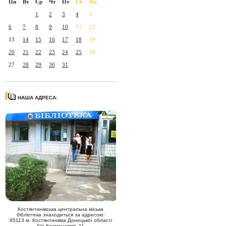
Пн
Вт
Ср
Чт
Пт
Сб
Нд
1
2
3
4
5
6
7
8
9
10
11
12
13
14
15
16
17
18
19
20
21
22
23
24
25
26
27
28
29
30
31
НАША АДРЕСА:
Костянтинівська центральна міська
бібліотека знаходиться за адресою:
85113 м. Костянтинівка Донецької області
б/р Космонавтів, 11