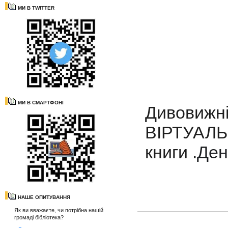
МИ В TWITTER
МИ В СМАРТФОНІ
Дивовиж
ВІРТУАЛЬ
книги .
Ден
НАШЕ ОПИТУВАННЯ
Як ви вважаєте, чи потрібна нашій
громаді бібліотека?