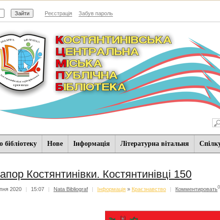
Реєстрація
Забув пароль
 бібліотеку
Нове
Iнформацiя
Літературна вітальня
Спiлк
апор Костянтинівки. Костянтинівці 150
0
пня 2020
|
15:07
|
Nata Bibliograf
|
Iнформацiя
»
Краєзнавство
|
Комментировать