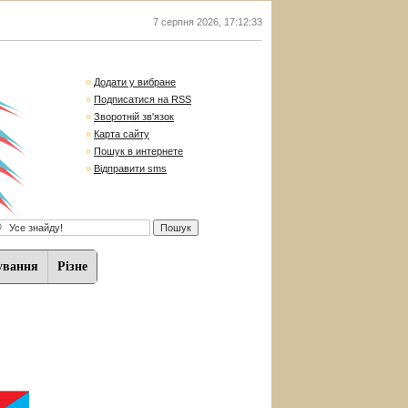
7 серпня 2026
,
17:12:34
»
Додати у вибране
»
Подписатися на RSS
»
Зворотній зв'язок
»
Карта сайту
»
Пошук в интернете
»
Відправити sms
ування
Різне