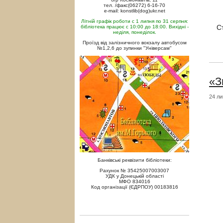
тел. /факс(06272) 6-16-70
e-mail: konstlib(dog)ukr.net
Літній графік роботи с 1 липня по 31 серпня:
С
бібліотека працює с 10:00 до 18:00. Вихідні -
неділя, понеділок.
Проїзд від залізничного вокзалу автобусом
№1,2,6 до зупинки "Універсам"
«З
24 ли
Банківські реквізити бібліотеки:
Рахунок № 35425007003007
УДК у Донецькій області
МФО 834016
Код організації (ЄДРПОУ) 00183816