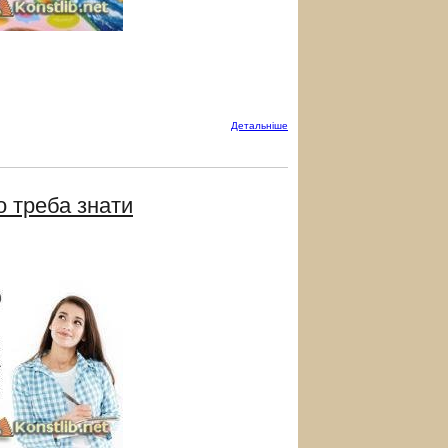
Детальнiше
о треба знати