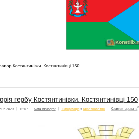
рапор Костянтинівки. Костянтинівці 150
торія гербу Костянтинівки. Костянтинівці 150
0
пня 2020
|
15:07
|
Nata Bibliograf
|
Iнформацiя
»
Краєзнавство
|
Комментировать