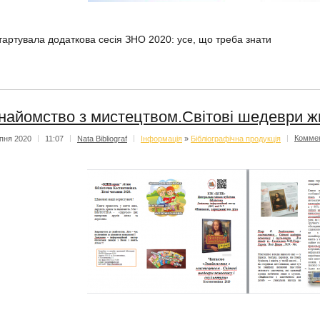
тартувала додаткова сесія ЗНО 2020: усе, що треба знати
найомство з мистецтвом.Світові шедеври жи
пня 2020
|
11:07
|
Nata Bibliograf
|
Iнформацiя
»
Бібліографічна продукція
|
Комме