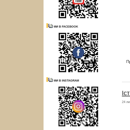
МИ В FACEBOOK
П
МИ В INSTAGRAM
Іс
24 ли