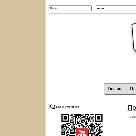
Головна
Про
Пр
МИ В YOUTUBE
24 ли