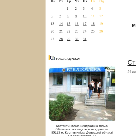
Пн
Вт
Ср
Чт
Пт
Сб
Нд
1
2
3
4
5
6
7
8
9
10
11
12
13
14
15
16
17
18
19
М
20
21
22
23
24
25
26
27
28
29
30
31
НАША АДРЕСА:
Ст
24 ли
Костянтинівська центральна міська
бібліотека знаходиться за адресою:
85113 м. Костянтинівка Донецької області
б/р Космонавтів, 11