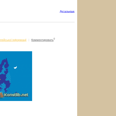
Детальнiше
0
пейської інформації
|
Комментировать