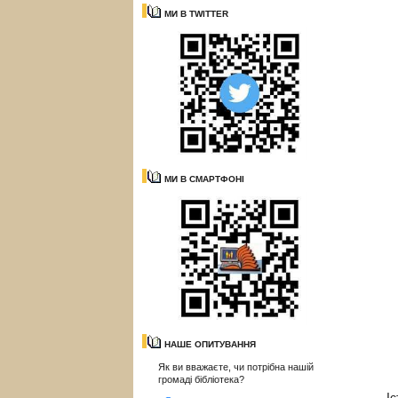
МИ В TWITTER
МИ В СМАРТФОНІ
НАШЕ ОПИТУВАННЯ
Як ви вважаєте, чи потрібна нашій
громаді бібліотека?
І