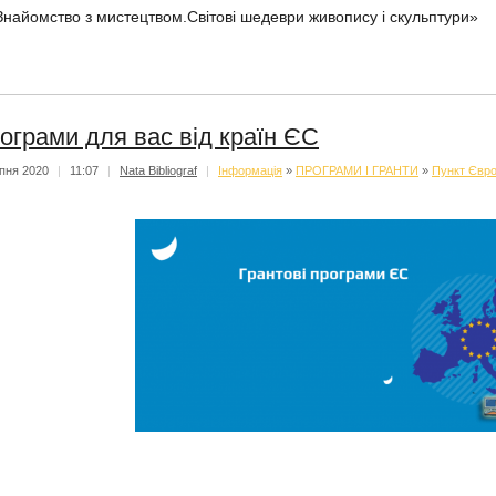
Знайомство з мистецтвом.Світові шедеври живопису і скульптури»
ограми для вас від країн ЄС
пня 2020
|
11:07
|
Nata Bibliograf
|
Iнформацiя
»
ПРОГРАМИ І ГРАНТИ
»
Пункт Євро