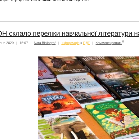
Н склало переліки навчальної літератури на
0
пня 2020
|
15:07
|
Nata Bibliograf
|
Iнформацiя
»
ПДГ
|
Комментировать