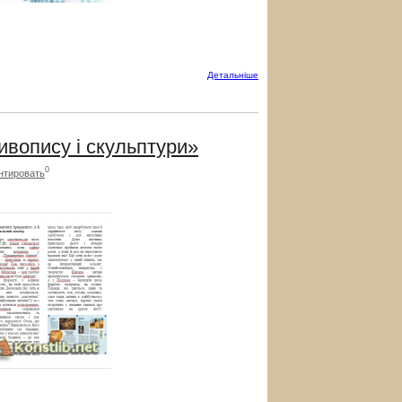
Детальнiше
вопису і скульптури»
0
нтировать