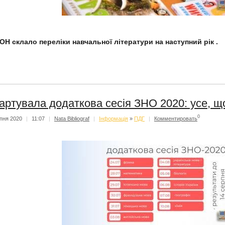
ОН склало переліки навчальної літератури на наступний рік .
артувала додаткова сесія ЗНО 2020: усе, щ
0
пня 2020
|
11:07
|
Nata Bibliograf
|
Iнформацiя
»
ПДГ
|
Комментировать