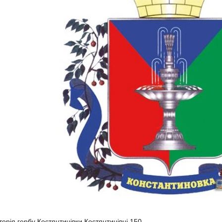
сторія гербу Костянтинівки.Костянтинівці 150