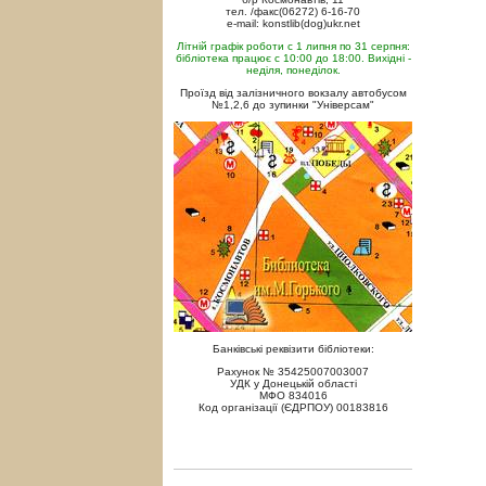
тел. /факс(06272) 6-16-70
e-mail: konstlib(dog)ukr.net
Літній графік роботи с 1 липня по 31 серпня:
бібліотека працює с 10:00 до 18:00. Вихідні -
неділя, понеділок.
Проїзд від залізничного вокзалу автобусом
№1,2,6 до зупинки "Універсам"
Банківські реквізити бібліотеки:
Рахунок № 35425007003007
УДК у Донецькій області
МФО 834016
Код організації (ЄДРПОУ) 00183816