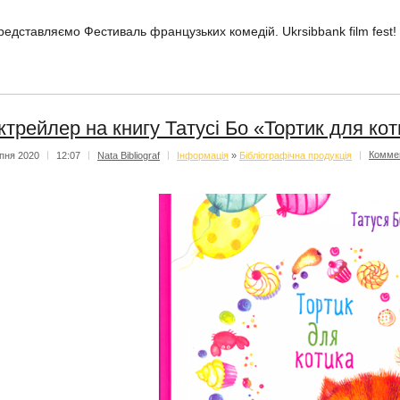
редставляємо Фестиваль французьких комедій. Ukrsibbank film fest!
ктрейлер на книгу Татусі Бо «Тортик для ко
пня 2020
|
12:07
|
Nata Bibliograf
|
Iнформацiя
»
Бібліографічна продукція
|
Комме