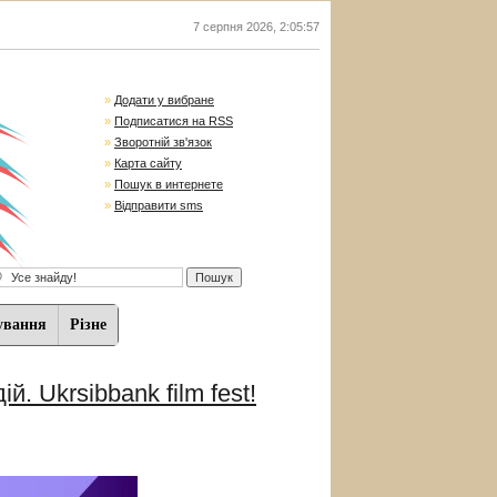
7 серпня 2026
,
2:05:58
»
Додати у вибране
»
Подписатися на RSS
»
Зворотній зв'язок
»
Карта сайту
»
Пошук в интернете
»
Відправити sms
ування
Різне
 Ukrsibbank film fest!