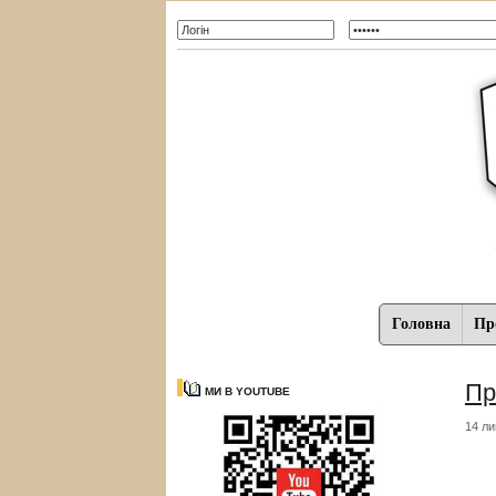
Головна
Про
Пр
МИ В YOUTUBE
14 ли