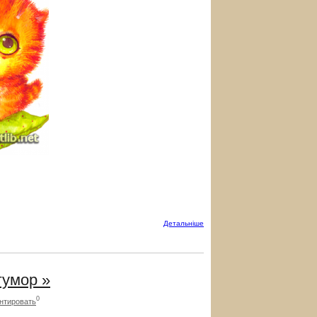
Детальнiше
гумор »
0
нтировать