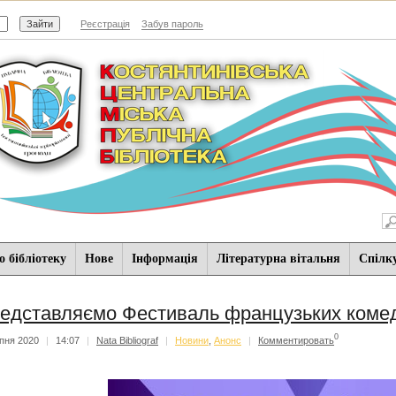
Реєстрація
Забув пароль
 бібліотеку
Нове
Iнформацiя
Літературна вітальня
Спiлк
едставляємо Фестиваль французьких комедій.
0
пня 2020
|
14:07
|
Nata Bibliograf
|
Новини
,
Анонс
|
Комментировать