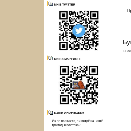
МИ В TWITTER
П
Бу
14 ли
МИ В СМАРТФОНІ
НАШЕ ОПИТУВАННЯ
Як ви вважаєте, чи потрібна нашій
громаді бібліотека?