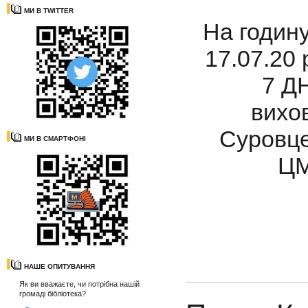
МИ В TWITTER
На годину
17.07.20 
7 Д
вихо
Суровце
МИ В СМАРТФОНІ
ЦМ
НАШЕ ОПИТУВАННЯ
Як ви вважаєте, чи потрібна нашій
громаді бібліотека?