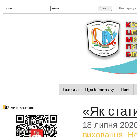
Реєстрація
Головна
Про бібліотеку
Нове
«Як стат
МИ В YOUTUBE
18 липня 202
виховання
,
Н