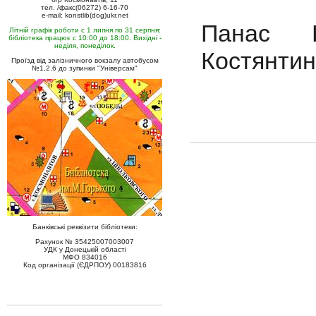
тел. /факс(06272) 6-16-70
e-mail: konstlib(dog)ukr.net
Панас 
Літній графік роботи с 1 липня по 31 серпня:
бібліотека працює с 10:00 до 18:00. Вихідні -
неділя, понеділок.
Костянтин
Проїзд від залізничного вокзалу автобусом
№1,2,6 до зупинки "Універсам"
Банківські реквізити бібліотеки:
Рахунок № 35425007003007
УДК у Донецькій області
МФО 834016
Код організації (ЄДРПОУ) 00183816