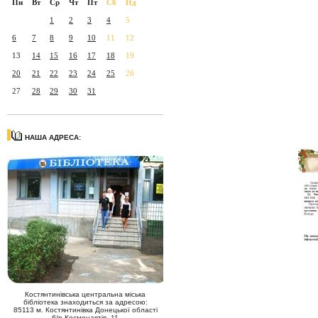
Пн
Вт
Ср
Чт
Пт
Сб
Нд
1
2
3
4
5
6
7
8
9
10
11
12
13
14
15
16
17
18
19
20
21
22
23
24
25
26
27
28
29
30
31
НАША АДРЕСА:
Костянтинівська центральна міська
бібліотека знаходиться за адресою:
85113 м. Костянтинівка Донецької області
б/р Космонавтів, 11