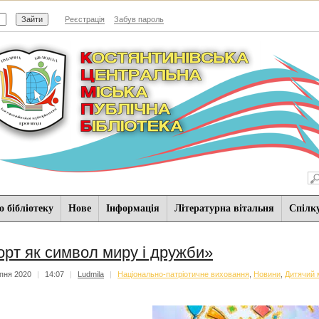
Реєстрація
Забув пароль
 бібліотеку
Нове
Iнформацiя
Літературна вітальня
Спiлк
орт як символ миру і дружби»
пня 2020
|
14:07
|
Ludmila
|
Національно-патріотичне виховання
,
Новини
,
Дитячий 