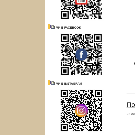
МИ В FACEBOOK
МИ В INSTAGRAM
По
22 ли