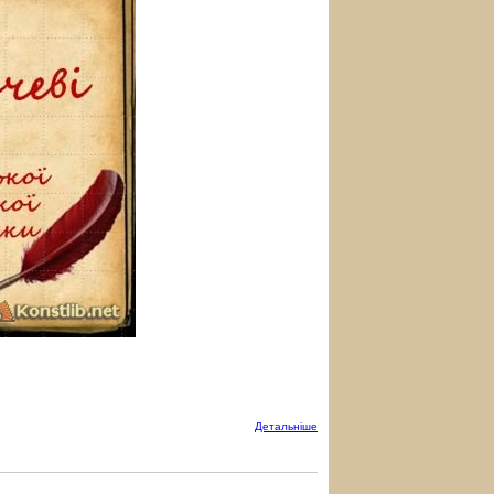
Детальнiше