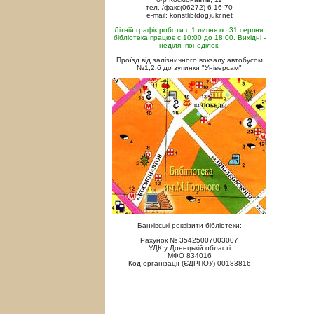
тел. /факс(06272) 6-16-70
e-mail: konstlib(dog)ukr.net
Літній графік роботи с 1 липня по 31 серпня:
бібліотека працює с 10:00 до 18:00. Вихідні -
неділя, понеділок.
Проїзд від залізничного вокзалу автобусом
№1,2,6 до зупинки "Універсам"
Банківські реквізити бібліотеки:
Рахунок № 35425007003007
УДК у Донецькій області
МФО 834016
Код організації (ЄДРПОУ) 00183816