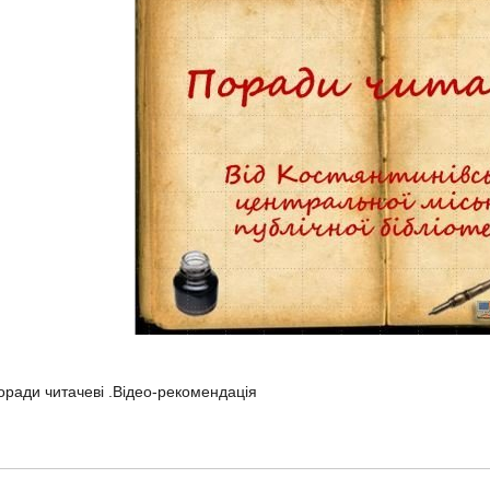
оради читачеві .Відео-рекомендація