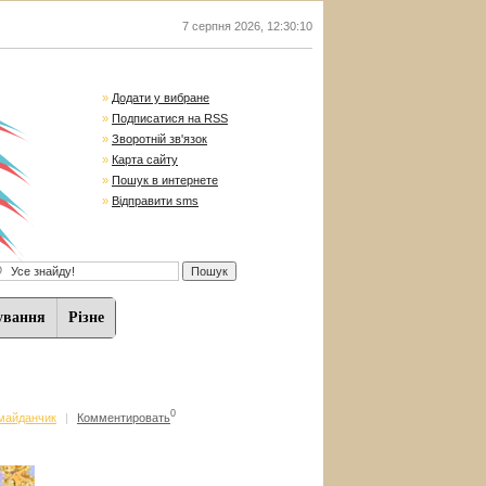
7 серпня 2026
,
12:30:11
»
Додати у вибране
»
Подписатися на RSS
»
Зворотній зв'язок
»
Карта сайту
»
Пошук в интернете
»
Відправити sms
ування
Різне
0
майданчик
|
Комментировать