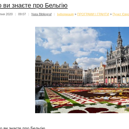
 ви знаєте про Бельгію
пня 2020
|
09:07
|
Nata Bibliograf
|
Iнформацiя
»
ПРОГРАМИ І ГРАНТИ
»
Пункт Євро
о ви знаєте про Бельгію