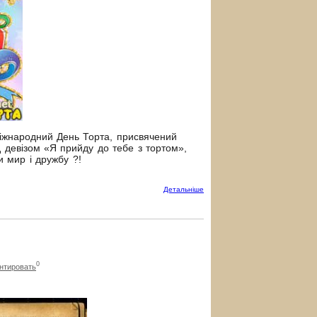
іжнародний День Торта, присвячений
д девізом «Я прийду до тебе з тортом»,
и мир і дружбу ?!
Детальнiше
0
нтировать