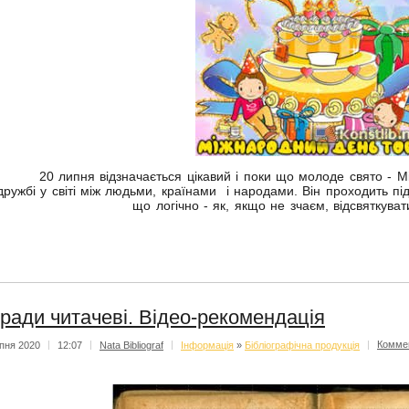
20 липня відзначається цікавий і поки що молоде свято - М
дружбі у світі між людьми, країнами і народами. Він проходить пі
що логічно - як, якщо не зчаєм, відсвяткуват
ради читачеві. Відео-рекомендація
пня 2020
|
12:07
|
Nata Bibliograf
|
Iнформацiя
»
Бібліографічна продукція
|
Комме