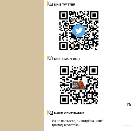
МИ В TWITTER
МИ В СМАРТФОНІ
П
НАШЕ ОПИТУВАННЯ
Як ви вважаєте, чи потрібна нашій
громаді бібліотека?