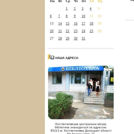
Пн
Вт
Ср
Чт
Пт
Сб
Нд
1
2
3
4
5
6
7
8
9
10
11
12
13
14
15
16
17
18
19
20
21
22
23
24
25
26
27
28
29
30
31
НАША АДРЕСА:
Костянтинівська центральна міська
бібліотека знаходиться за адресою:
85113 м. Костянтинівка Донецької області
б/р Космонавтів, 11