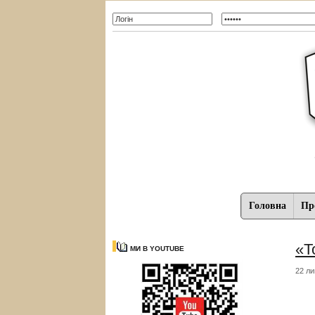
Головна
Про
«Т
МИ В YOUTUBE
22 ли