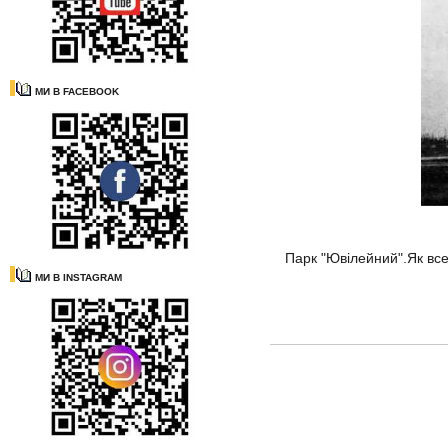
МИ В FACEBOOK
Парк "Ювілейний".Як все
МИ В INSTAGRAM