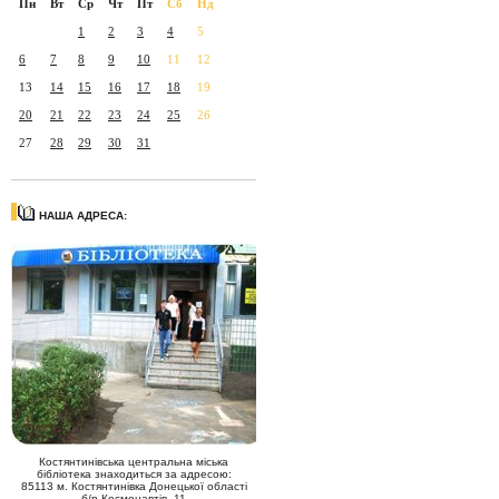
Пн
Вт
Ср
Чт
Пт
Сб
Нд
1
2
3
4
5
6
7
8
9
10
11
12
13
14
15
16
17
18
19
20
21
22
23
24
25
26
27
28
29
30
31
НАША АДРЕСА:
Костянтинівська центральна міська
бібліотека знаходиться за адресою:
85113 м. Костянтинівка Донецької області
б/р Космонавтів, 11