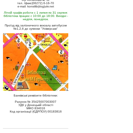
тел. /факс(06272) 6-16-70
e-mail: konstlib(dog)ukr.net
Літній графік роботи с 1 липня по 31 серпня:
бібліотека працює с 10:00 до 18:00. Вихідні -
неділя, понеділок.
Проїзд від залізничного вокзалу автобусом
№1,2,6 до зупинки "Універсам"
Банківські реквізити бібліотеки:
Рахунок № 35425007003007
УДК у Донецькій області
МФО 834016
Код організації (ЄДРПОУ) 00183816