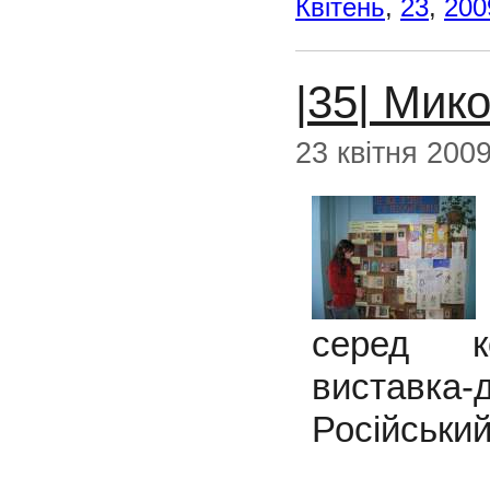
Квітень
,
23
,
200
|35| Мик
23 квітня 200
серед ко
виставка-
Російський