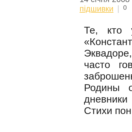
0
підшивки
|
Те, кто
«Конста
Эквадоре
часто го
заброшен
Родины о
дневники
Стихи пон