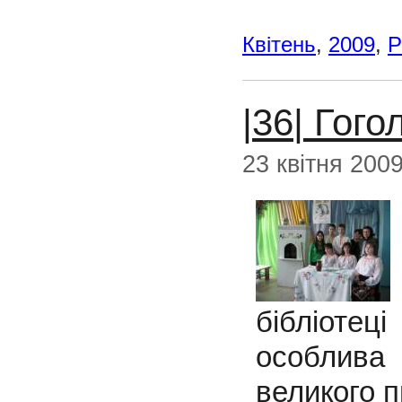
Квітень
,
2009
,
Р
|36| Гого
23 квітня 200
бібліотеці
особлива
великого 