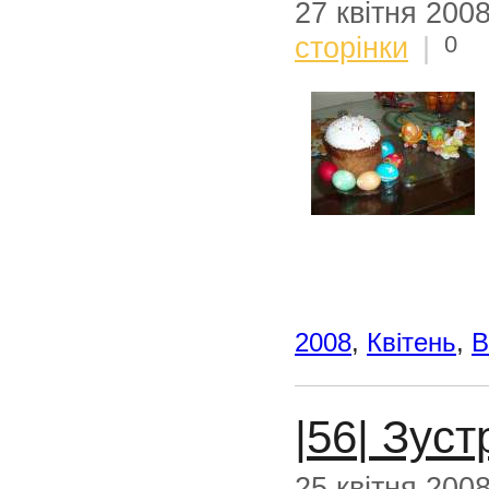
27 квітня 200
0
сторінки
|
2008
,
Квітень
,
В
|56| Зуст
25 квітня 200