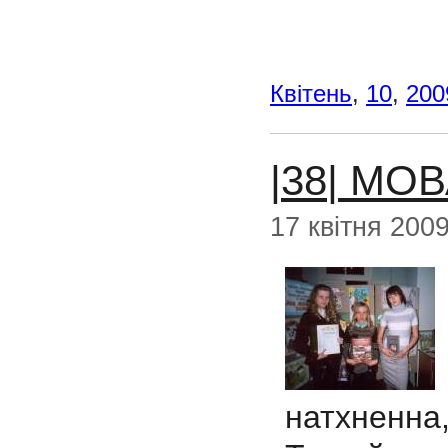
Квітень
,
10
,
200
|38| МО
17 квітня 200
натхненна