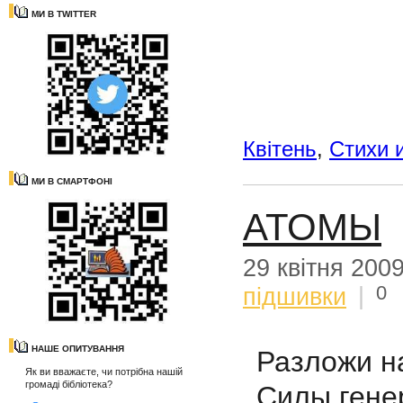
МИ В TWITTER
Квітень
,
Стихи 
МИ В СМАРТФОНІ
АТОМЫ
29 квітня 200
0
підшивки
|
НАШЕ ОПИТУВАННЯ
Разложи н
Як ви вважаєте, чи потрібна нашій
громаді бібліотека?
Силы гене