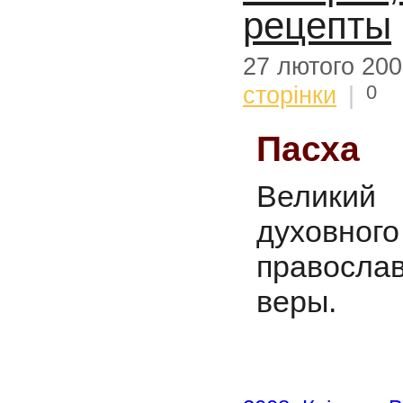
рецепты
27 лютого 20
0
сторінки
|
Пасха
Великий
духовного
правосла
веры.