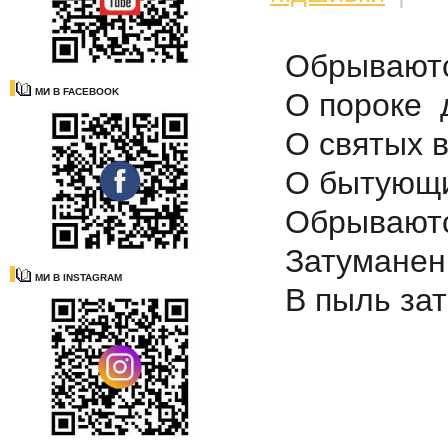
Обрываютс
МИ В FACEBOOK
О пороке 
О святых 
О бытующих
Обрываютс
Затуманен
МИ В INSTAGRAM
В пыль за