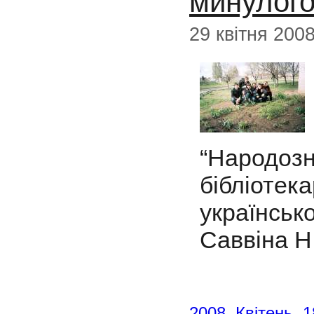
минулого
29 квітня 200
“Народо
бібліотек
українсь
Саввіна Н.І
2008
,
Квітень
,
1