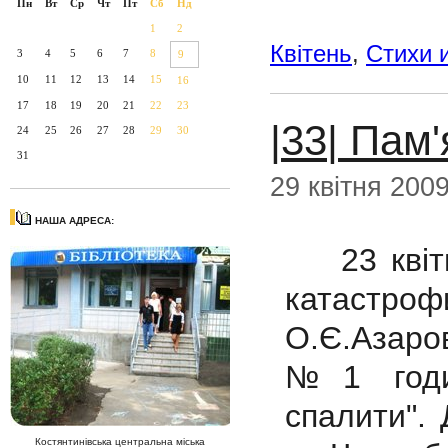
Пн
Вт
Ср
Чт
Пт
Сб
Нд
1
2
Квітень
,
Стихи 
3
4
5
6
7
8
9
10
11
12
13
14
15
16
17
18
19
20
21
22
23
|33| Пам
24
25
26
27
28
29
30
31
29 квітня 200
НАША АДРЕСА:
23 квітн
катастроф
О.Є.Азаро
№1 годи
спалити". 
Костянтинівська центральна міська