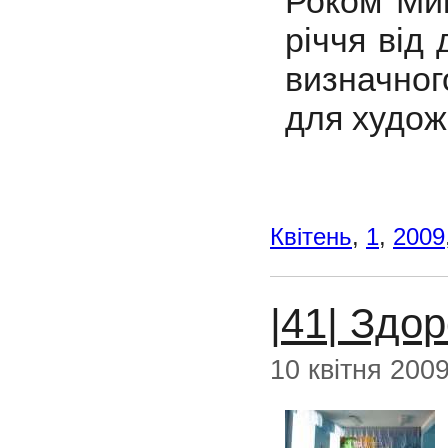
Роком Мик
річчя від
визначно
для худож
Квітень
,
1
,
2009
|41| Здо
10 квітня 200