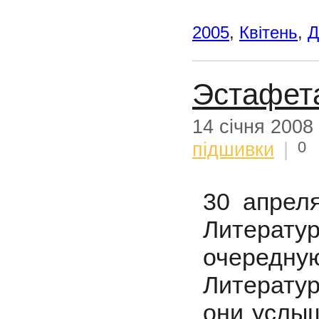
2005
,
Квітень
,
Д
Эстафет
14 січня 2008
0
підшивки
|
30 апреля
Литерат
очередн
Литератур
они услыш