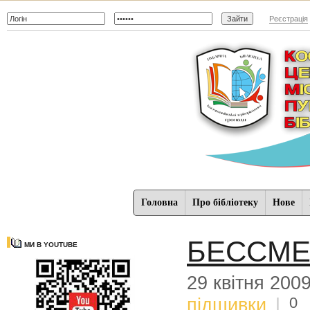
Реєстрація
Головна
Про бібліотеку
Нове
БЕССМЕ
МИ В YOUTUBE
29 квітня 200
0
підшивки
|