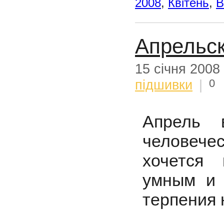
2008
,
Квітень
,
В
Апрельс
15 січня 2008
0
підшивки
|
Апрель 
человече
хочется
умным и 
терпения 