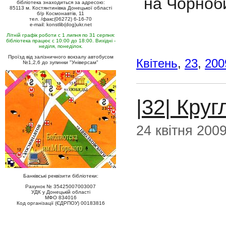
на Чорноб
бібліотека знаходиться за адресою:
85113 м. Костянтинівка Донецької області
б/р Космонавтів, 11
тел. /факс(06272) 6-16-70
e-mail: konstlib(dog)ukr.net
Літній графік роботи с 1 липня по 31 серпня:
бібліотека працює с 10:00 до 18:00. Вихідні -
неділя, понеділок.
Проїзд від залізничного вокзалу автобусом
Квітень
,
23
,
200
№1,2,6 до зупинки "Універсам"
|32| Круг
24 квітня 200
Банківські реквізити бібліотеки:
Рахунок № 35425007003007
УДК у Донецькій області
МФО 834016
Код організації (ЄДРПОУ) 00183816