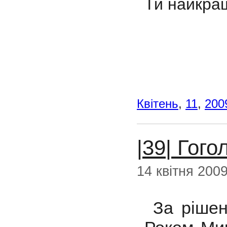
Ти найкраща
Квітень
,
11
,
200
|39| Гого
14 квітня 200
За рішен