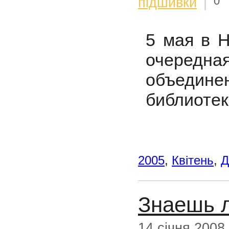
0
підшивки
|
5 мая в 
очередная
объедин
библиотек
2005
,
Квітень
,
Д
Знаешь л
14 січня 2008